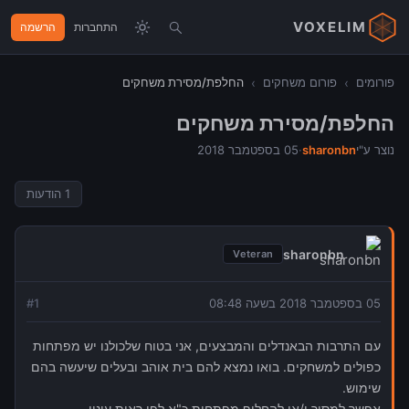
VOXELIM
התחברות
הרשמה
פורומים
›
פורום משחקים
›
החלפת/מסירת משחקים
החלפת/מסירת משחקים
נוצר ע"י
sharonbn
·
05 בספטמבר 2018
1
הודעות
sharonbn
Veteran
05 בספטמבר 2018 בשעה 08:48
1
#
עם התרבות הבאנדלים והמבצעים, אני בטוח שלכולנו יש מפתחות
כפולים למשחקים. בואו נמצא להם בית אוהב ובעלים שיעשה בהם
שימוש.
אפשר למסור ו/או להחליף מפתחות כ"א לפי ראות עיניו.