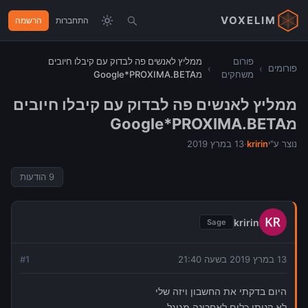
VOXELIM
התחברות
הרשמה
פורום
ממליץ לאנשים פה לבדוק עם קיבלו חיובים
פורומים
›
›
משחקים
מGoogle*PROXIMA.BETA
ממליץ לאנשים פה לבדוק עם קיבלו חיובים
מGoogle*PROXIMA.BETA
נוצר ע"י
kririn
·
13 במרץ 2019
9
הודעות
kririn
Sage
13 במרץ 2019 בשעה 21:40
1
#
היום בדקתי את החשבון ויזה שלי
לא קניתי כלום לאחרונה מגוגל