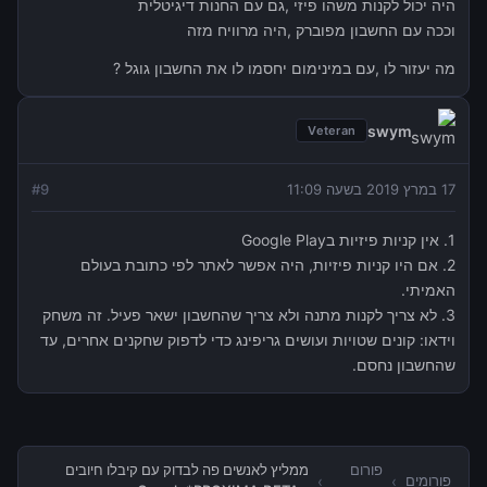
היה יכול לקנות משהו פיזי ,גם עם החנות דיגיטלית
וככה עם החשבון מפוברק ,היה מרוויח מזה
מה יעזור לו ,עם במינימום יחסמו לו את החשבון גוגל ?
swym
Veteran
17 במרץ 2019 בשעה 11:09
9
#
1. אין קניות פיזיות בGoogle Play
2. אם היו קניות פיזיות, היה אפשר לאתר לפי כתובת בעולם
האמיתי.
3. לא צריך לקנות מתנה ולא צריך שהחשבון ישאר פעיל. זה משחק
וידאו: קונים שטויות ועושים גריפינג כדי לדפוק שחקנים אחרים, עד
שהחשבון נחסם.
פורום
ממליץ לאנשים פה לבדוק עם קיבלו חיובים
פורומים
›
›