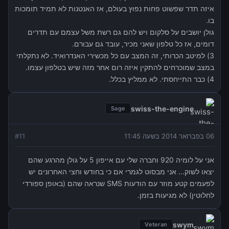
איזה תדר שפשוט פחות נפוץ בעולם, אז האנטנות לא תמיד תומכות
בו.
גולן יושבים על סלקום ויש להם גם רשת משל עצמם עם תדרים
דומים, אז כל טלפון שאני מכיר, עובד גם עבורם.
3) למיטב הכרותי, זה המצב עם כל מכשירי האנדרואיד. לא נתקלתי
במצב שמוכרחים להתקין איזה רום אחר מזה שיש בטלפון עצמו.
4) כבר התייחסתי. לא ממליץ בכלל.
swiss-the-engine
Sage
06 בפברואר 2014 בשעה 11:45
11
#
אני על לומיה 920 וחברה שלי עם אייפון 5 על גולן מהרגע שהם
יצאו לשוק... אני מבסוט לגמרי אם כי בחודש וחצי האחרונים יש
לפעמים קטע מוזר עם הודעות SMS שנראה שהם (באופן ספורדי
לחלוטין) לא מגיעות בזמן.
swym
Veteran