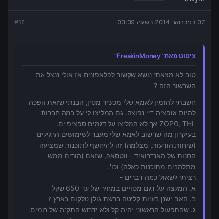
07 בפברואר 2014 בשעה 03:39
12
#
ציטוט מאת "FreakinMoney"
טוב לא מצאתי נושא שקשור לפלאפונים אז אולי ננצל את
השרשור הזה ?
חשבתי להזמין לאמא שלי מכשיר מסין, הבנתי שזאת הפכה
להיות אופציה דיי נפוצה. גם המליצו לי על כמה חברות
ZOPO, THL אך לא המליצו על דגמים ספציפיים.
בעיקרון מה שחשוב לאמא שלי מעבר לשימושים הרגילים
(שיחות,הודעות, מצלמה) זה להיחשף לתוכנות שמציעה
החנות של האנדרואיד - ווטסאפ, שזאם (הורים ממש
מתלהבים מתוכנות כאלה) וכו'..
רציתי לשאול כמה דברים -
א. המלצה על דגם מסויים במחיר של עד 650 שקל
ב. האם ישנן בעיות קליטה ברשת גולן טלקום בארץ ?
ג. שהתפעול הראשוני יהיה קל ולא ידרוש התקנה של רומים