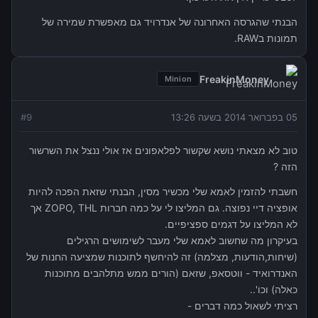
הבנתי שהגרסה האחרונה של אנדרויד גם מאפשרת שמירה של
תמונות בRAW.
FreakinMoney
Minion
05 בפברואר 2014 בשעה 13:26
9
#
טוב לא מצאתי נושא שקשור לפלאפונים אז אולי ננצל את השרשור
הזה ?
חשבתי להזמין לאמא שלי מכשיר מסין, הבנתי שזאת הפכה להיות
אופציה דיי נפוצה. גם המליצו לי על כמה חברות ZOPO, THL אך
לא המליצו על דגמים ספציפיים.
בעיקרון מה שחשוב לאמא שלי מעבר לשימושים הרגילים
(שיחות,הודעות, מצלמה) זה להיחשף לתוכנות שמציעה החנות של
האנדרואיד - ווטסאפ, שזאם (הורים ממש מתלהבים מתוכנות
כאלה) וכו'..
רציתי לשאול כמה דברים -