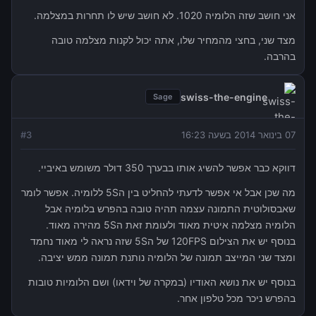
אני חושב שזה הלומיה 1020. לא חושב שיש לו תחרות במצלמה.
מצד שני, בחצי מהמחיר שלו, אתה יכול לקנות מצלמה טובה
בהרבה.
swiss-the-engine
Sage
07 בינואר 2014 בשעה 16:23
3
#
דווקא כבר אפשר להשיג אותו בבערך 350 דולר משומש באיביי.
מה שכן אבל אי אפשר לדעתי להחליט בין ה5S ללומיה. אפשר לומר
שאבסולוטית התמונה עצמה תהיה טובה בהפרש בלומיה אבל
הלומיה מצלמה איטית מאוד ולעומת זאת ה5S מהירה מאוד.
בנוסף יש את הצילום 120FPS של ה5S שזה נראה לי מאוד נחמד
ומצד שני המייצב תמונה של הלומיה נותנת תמונה ממש יציבה.
בנוסף יש את נושא האודיו (במקרה של וידאו) ושם הלומיות טובות
בהפרש ניכר מכל טלפון אחר.