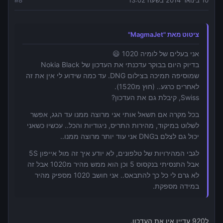
10 בינואר 2014 בשעה 13:02
8
#
ציטוט מאת "MagmaJet"
אני בעלים של לומיה 1020 😃
בדיוק היום בבוקר עדכנתי את העדכון של Nokia Black
שמוסיפה תמיכה בצילום DNG. עד כמה שידוע לי אין את זה
לאחרים כרגע.. (חוץ מ1520).
Swiss, קיבלת גם את העדכון?
בכל מקרה אם תשאל אותי אני מרוצה ממנו עד הגג, אפשר
לשלוט במיקוד, מהירות התריס, ניגודיות והכל.. עכשיו כשאני
יכול גם לצלם בDNG אני עוד יותר מרוצה ממנו..
לגבי המהירויות של טלפונים, לא יודע איך זה מול אייפון 5S
אבל התנסיתי בנקסוס 5 וכן הוא ממש מהיר מ1020 אבל זה
לא גרם לי כל כך להתבאס.. אני חושב 1020 מספיק מהיר
במידה מספקת.
ל920 עדיין אין את העדכון.