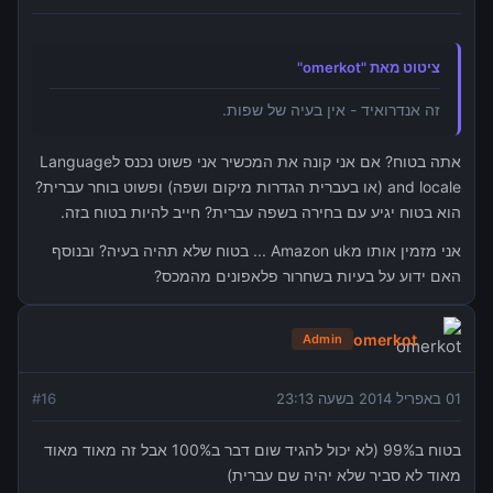
ציטוט מאת "omerkot"
זה אנדרואיד - אין בעיה של שפות.
אתה בטוח? אם אני קונה את המכשיר אני פשוט נכנס לLanguage
and locale (או בעברית הגדרות מיקום ושפה) ופשוט בוחר עברית?
הוא בטוח יגיע עם בחירה בשפה עברית? חייב להיות בטוח בזה.
אני מזמין אותו מAmazon uk ... בטוח שלא תהיה בעיה? ובנוסף
האם ידוע על בעיות בשחרור פלאפונים מהמכס?
omerkot
Admin
01 באפריל 2014 בשעה 23:13
16
#
בטוח ב99% (לא יכול להגיד שום דבר ב100% אבל זה מאוד מאוד
מאוד לא סביר שלא יהיה שם עברית)