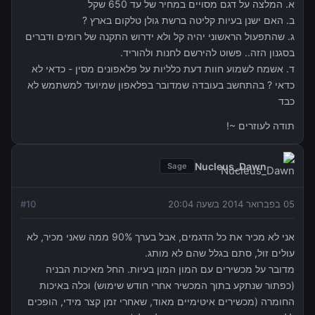
א. המלצה על דגם מסויים במחיר של עד 650 שקל
ב. האם ישנן בעיות קליטה ברשת גולן טלקום בארץ ?
ג. שהתפעול הראשוני יהיה קל ולא ידרוש התקנה של רומים ודברים
בסגנון הזה.. פשוט להירשם לחנות ולהוריד.
ד. אשמח לשמוע חוות דעת כלליות על פלאפונים מסין - כדאי לא
כדאי ? בהתחשב בעובדה שמדובר בפלאפון שמיועד למשתמש לא
כבד
תודה לעוזרים ~!
Nucleus_Dawn
Sage
05 בפברואר 2014 בשעה 20:04
10
#
אני לא מכיר את כל הדגמים, אבל בערך 90% ממה שאני מכיר, לא
עולים זול, סתם בגלל שהם לא מותג.
מדובר על מכשירים עם המון המון בעיות. החל מאיכות הבניה
(כפתור שנתקע בתוך המכשיר אחרי חודש שימוש) וכלה באיכות
החומרה (מכשירים איטימיים מאוד, שאחרי זמן קצר מידי, הופכים