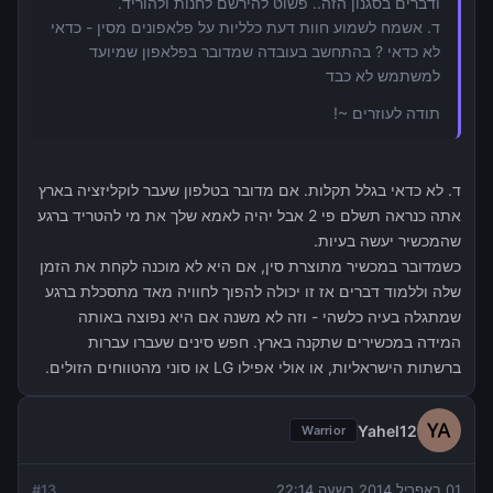
ודברים בסגנון הזה.. פשוט להירשם לחנות ולהוריד.
ד. אשמח לשמוע חוות דעת כלליות על פלאפונים מסין - כדאי
לא כדאי ? בהתחשב בעובדה שמדובר בפלאפון שמיועד
למשתמש לא כבד
תודה לעוזרים ~!
ד. לא כדאי בגלל תקלות. אם מדובר בטלפון שעבר לוקליזציה בארץ
אתה כנראה תשלם פי 2 אבל יהיה לאמא שלך את מי להטריד ברגע
שהמכשיר יעשה בעיות.
כשמדובר במכשיר מתוצרת סין, אם היא לא מוכנה לקחת את הזמן
שלה וללמוד דברים אז זו יכולה להפוך לחוויה מאד מתסכלת ברגע
שמתגלה בעיה כלשהי - וזה לא משנה אם היא נפוצה באותה
המידה במכשירים שתקנה בארץ. חפש סינים שעברו עברות
ברשתות הישראליות, או אולי אפילו LG או סוני מהטווחים הזולים.
Yahel12
Warrior
01 באפריל 2014 בשעה 22:14
13
#