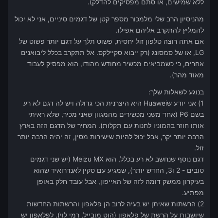
ללא שמישים, או סתם מפסיקים להדלק).
מהניסיון הרב שלי מלמכור מספר קטן של דגמים סיניים, אני לא יכול
להמליץ להתקרב אליהם אפילו.
אם אתה רוצה טלפון זול יחסית, פשוט תלך על דגם יותר פשוט של
LG, או של סמסונג (רק ייבוא סקיילקס. אל תתקרב בכלל ליבואנים
אחרים, כי כשמביאים מכשיר מחודש מהודו, הוא מפסיק לעבוד
מאוד מהר).
בנוגע לשאלות שלך:
1) אני יודע שHuawei היא היצרנית הכי גדולה ויש לה דגם לא רע
בשם P6 (אחד משני מכשירים מהמגוון שאני מכיר, שלא ראיתי
אותו חוזר בהמוניו לחנות עם תקלות). המחיר של הדגם הזה בארץ
הרבה יותר יקר, אבל יכול להיות שישירות מסין, זה יהיה הרבה יותר
זול.
דגם נוסף שנחשב לא רע בכלל, הוא Meizu MX (יש שני דגמים
טובים - 2 ו3, החדש יותר), שמגיע עם סקין לאנדרואיד שהוא
בעיקרון ממשק דומה לזה של האייפון, אבל עובד חלק באופן
מפתיע.
2) הרשתות שאיתן יש בעיה לרוב הן פלאפון והרשתות החדשות
שיושבות על הרשת של פלאפון (הוט מובייל, רמי לוי). לפלאפון יש