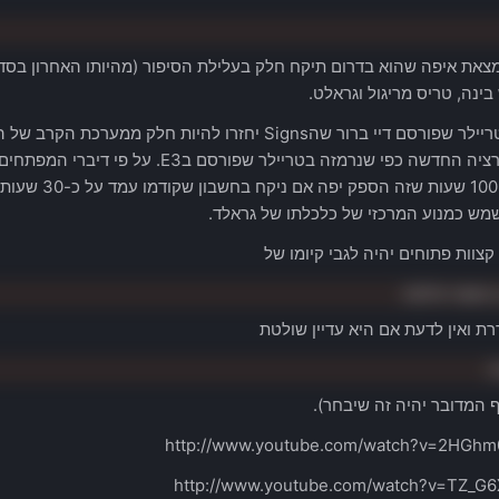
מצאת איפה שהוא בדרום תיקח חלק בעלילת הסיפור (מהיותו האחרון בסד
ינה, טריס מריגול וגראלט.
על פי הטריילר שפורסם דיי ברור שהSigns יחזרו להיות חלק
הקונפיגורציה החדשה כפי שנרמזה בטריילר שפו
למעל ל-100 שעות
מש כמנוע המרכזי של כלכלתו של גראלד.
קצוות פתוחים יהיה לגבי קיומו של
דרת ואין לדעת אם היא עדיין שולטת
ה
 המדובר יהיה זה שיבחר).
http://www.youtube.com/watch?v=2HGh
http://www.youtube.com/watch?v=TZ_G