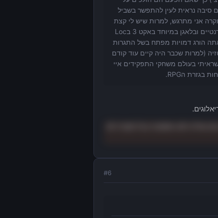
ום סיבה נראית לעין להתפשר בשביל
במקרה של ה-360 והמשחק השני. בכל מקרה אני מתרגש, למרות שיש לי קצת
חששות כי גם במשחק השני הם נתנו חופש דיי גדול לשחקן והיו המון קטעים לא קוהרנטיים ובלאגן במיוחד באקט 3 בLoc
ע אתה הורג דמויות מפתח בשל התגרות
ותר שיש שבראו עולם פנטזיה (למרות שכבר היה קיים עוד קודם
שראיתי בעולם משחקי התפקידים איי
אלוגים.
כמו שילה ולטו וססקיה בכל מקרה לא
#
6