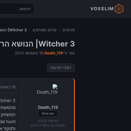
VOXELIM
פורומים
›
פורום משחקים
›
Witcher 3| הנושא הרישמי
Witcher 3| הנושא הרישמי
נוצר ע"י
Death_119
·
18 באוגוסט 2013
1581
הודעות
18 באוגוסט 2013 בשעה 08:56
Death_119
מהמשחק ה
Veteran
הודעות:
4,529
unt
הצטרף:
13 באפריל 2013
ולפקוד א