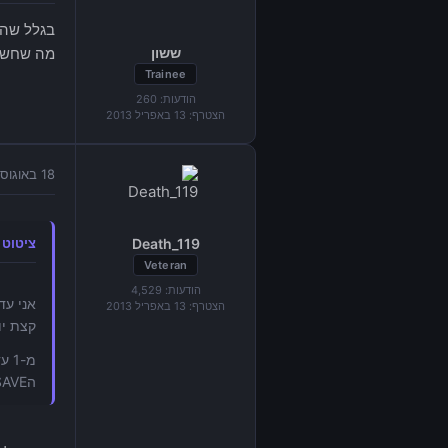
בגלל שהע
ששון
מה שחשוב
Trainee
הודעות:
260
הצטרף:
13 באפריל 2013
18 באוגוסט 2013 בשעה 14:25
Death_119
ציטוט מאת
Veteran
הודעות:
4,529
הצטרף:
13 באפריל 2013
קצת יו
הSAVE יותר ואין לי כוח להשקיע את ה15 שעות האלה שוב.