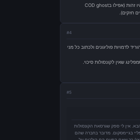
גם המפתחים הבטיחו שגרסת הקונסולות תראה כמו ה PC למרות שאני בספק שיהיו זהות (אפילו בCOD ghost
#
4
ת הטקסטורות ולהוריד לדמויות פוליגונים ולכתוב כל מני
לינג שאין לקונסולות סיכוי.
#
5
מדובר במשחק שאמור לצאת לפס3 ול-360 אלא לדור הבא. אין לי ספק שגרסאת הקונסולות
ליי בגיימסקום. מדובר בחברה שהם
חצי) כך שאם הפעם הם הולכים על