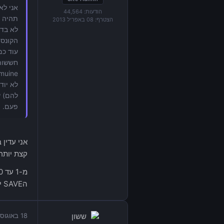
הודעות:
44,564
תהיה ז
הצטרף:
08 באפריל 2013
לא בדי
הקונסו
להם) ש
פעם. יש 
קצת יותר
הSAVE יותר ואין לי כוח להשקיע את ה15 שעות האלה שוב.
18 באוגוסט 2013 בשעה 14:24