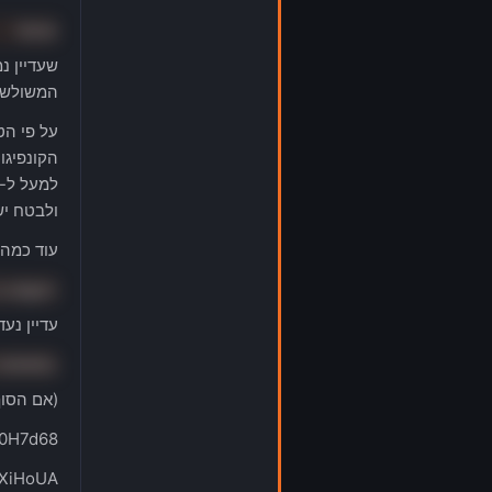
שינפר
שעדיין נ
המשולש ב
ולבטח יש
עוד כמה 
הLodge כאשר פילפה
עדיין נע
בסאסקי
(אם הסוף
m0H7d68
6XiHoUA