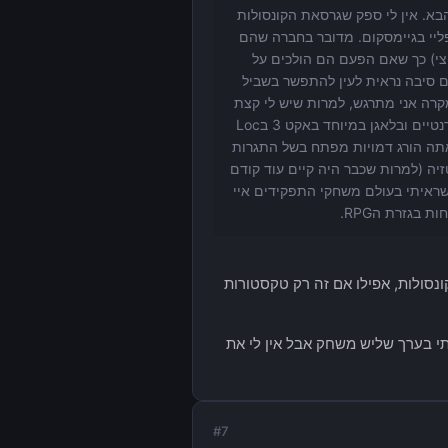
מדובר במשחק שאמור לצאת לפס3 ול-360 אלא לדור הבא. אין לי ספק שגרסאת הקונסולות
ליי בגיימסקום. מדובר בחברה שהם
חצי) כך שאם הפעם הם הולכים על
ום סיבה נראית לעין להתפשר בשביל
במקרה של ה-360 והמשחק השני. בכל מקרה אני מתרגש, למרות שיש לי קצת
חששות כי גם במשחק השני הם נתנו חופש דיי גדול לשחקן והיו המון קטעים לא קוהרנטיים ובלאגן במיוחד באקט 3 בLoc
ע אתה הורג דמויות מפתח בשל התגרות
ותר שיש שבראו עולם פנטזיה (למרות שכבר היה קיים עוד קודם
שראיתי בעולם משחקי התפקידים איי
שלא יהיו בקונסולות, אפילו אם זה רק טקסטורות
 בראשון? כלומר שחקתי בערך שליש משחק אבל אין לי את
#
7