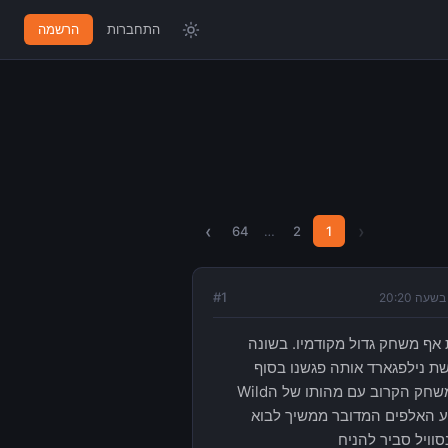
התחברות
הרשמה
›
‹
64
…
2
1
#
1
ת הדור הבא והפיסי בשנת 2014 מתעתד להיות אף משחק גדול מקודמיו. בשונה
 נילפגארד אותה פגשנו בסוף
המשחק השני (לאחר הקרדיט סיום). בדומה לשם סביר להניח שגראלט יתמודד במשחק הקרוב עם מהותו של הWild
גזע האלפים המדובר ממשיך לבוא
ויל סביר להניח