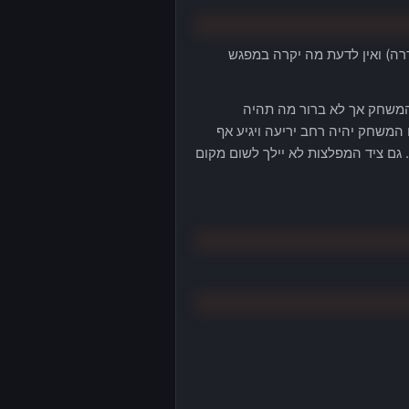
רה) ואין לדעת מה יקרה במפגש
 ממערכת הקרב של המשחק אך לא ברור מה תהיה
רסם בE3. על פי דיברי המפתחים המשחק יהיה רחב יריעה ויגיע אף
 שזה הספק יפה אם ניקח בחשבון שקודמו עמד על כ-30 שעות. גם ציד המפלצות לא יילך לשום מקום