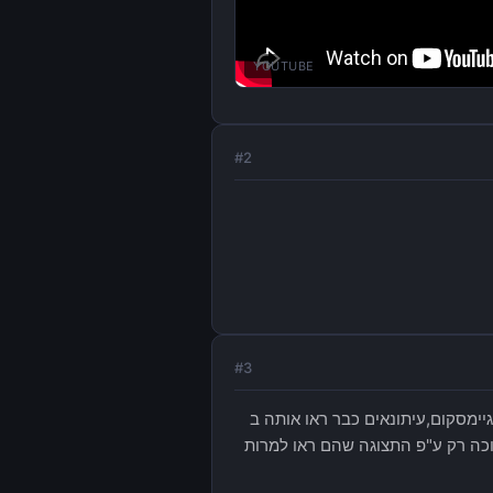
YOUTUBE
#
2
#
3
יימסקום,עיתונאים כבר ראו אותה ב
כה רק ע"פ התצוגה שהם ראו למרות