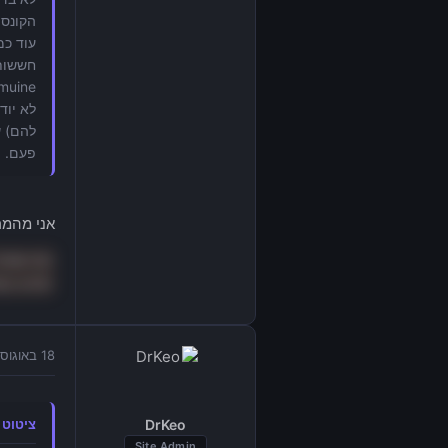
הקונסו
להם) ש
פעם. יש 
אני מהמר
כמו שאחר
יופיעו בש
18 באוגוסט 2013 בשעה 12:39
DrKeo
ציטוט מאת "
Site Admin