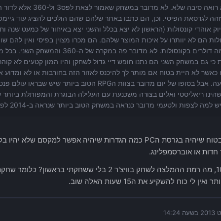
אני לא רואה סיבה שלא. לא 
הה לגרסאת הפיסי. וכן, הם כתבו באתר שלהם שהם הולכים להציג עוד גיימפ
וק אוהדי קונסולות (הראשון לא יצא בכלל והשני יצא באיחור של כמעט שנה ו
לות הם לא יוותרו על איכות המוצר שלהם. הם מכרו מצוין בפיסי ואין להם ש
עוד כמה דולרים בקונסולות. לא מדובר פה 
muine כאשר לא היית בטוח אם מותר לך להיכנס לאזור הזה בחורבות או לא ומדו
לא יודעה. אבל בסופו של יום מדובר בצוות הRPG הטוב בי
הינו ריאליסטי ואלים בצורה משכנעת עם העלילה הבוגרת והמפותלת ביותר 
למה לצפות ולטעמי מדובר כנראה במשחק הטוב ביותר שנראה ב-2014 לפחות בגזרת הRPG.
אני עדין בטוח שיהיה בגרסת הPC כמה הגדרות שיהיה אפשר למקסם 
 חדות או אוברסמפלינג.
מ-1 עד 10, מה רמת ההמלצה לשחק בוויצ'ר 2 בלי ששחקתי