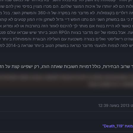
לות הם לא יוותרו על איכות המוצר שלהם. הם מכרו מצוין בפיסי ואין להם ש
עוד כמה דולרים בקונסולות. לא מדובר פה 
muine כאשר לא היית בטוח אם מותר לך להיכנס לאזור הזה בחורבות או לא ומדו
לא יודעה. אבל בסופו של יום מדובר בצוות הRPG הטוב בי
הינו ריאליסטי ואלים בצורה משכנעת עם העלילה הבוגרת והמפותלת ביותר 
למה לצפות ולטעמי מדובר כנראה במשחק הטוב ביותר שנראה ב-2014 לפחות בגזרת הRPG.
 שרוב הבחירות, כולל דמויות חשובות שאתה הורג, רק ישפיעו קצת על הדי
י שהורגים את הנזלט זה לא בדיוק מוזיז למישהו. גם אני מהמר שדמויות 
לישי כי זה הפתרון הנוח
Death_119"