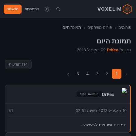
VOXELIM
התחברות
הרשמה
פורומים
›
פורום משחקים
›
תמונת היום
תמונת היום
נוצר ע"י
DrKeo
·
09 באפריל 2013
114
הודעות
›
‹
5
4
3
2
1
DrKeo
Site Admin
10 באפריל 2013 בשעה 02:51
1
#
תמונות ושטויות לשעשוע.