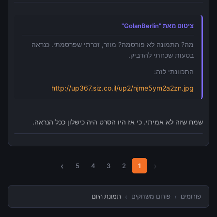
ציטוט מאת "GolanBerlin"
מה? התמונה לא פורסמה? מוזר, זכרתי שפרסמתי. כנראה
בטעות שכחתי להדביק.
התכוונתי לזה:
http://up367.siz.co.il/up2/njme5ym2a2zn.jpg
שמח שזה לא אמיתי. כי אז היו הסרט היה כישלון ככל הנראה.
›
‹
5
4
3
2
1
פורומים
›
פורום משחקים
›
תמונת היום