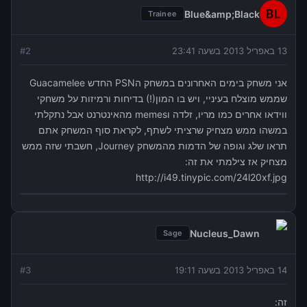
Blue&amp;Black
Trainee
13 באפריל 2013 בשעה 23:41
2
#
אני משחק בימים האחרונים במשחק הPSN החדש Guacamelee
שממש מוצלח בעיניי, ויש בו המון(!) בדיחות ורמיזות על משחקי
ווידאו אחרים כמו מריו, זלדה וmemes מהאינטרנט אבל נתקלתי
במשהו ממש מצחיק שרציתי לשתף, לקראת סוף המשחק אתם
תראו שלג וגופה של הדמות מהמשחק Journey, חשבתי שזה ממש
מצחיק אז צילמתי את זה:
http://i49.tinypic.com/24l20xf.jpg
Nucleus_Dawn
Sage
14 באפריל 2013 בשעה 19:11
3
#
זה: