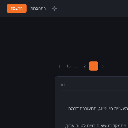
התחברות
הרשמה
›
‹
13
…
2
1
#
1
CIG. לאחרונה, כמיטב מסורת תעשיית הגיימינג, התעוררה דרמה
נושא של Star Citizen, והבנתי שהפורום מתמקד בנושאים רצים לטווח ארוך,