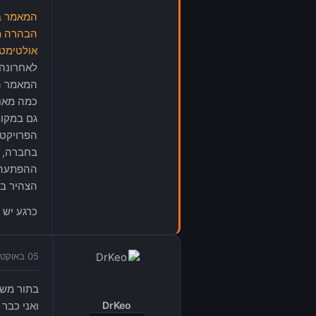
המאמר ב-The Escapist (כולל תגובה של כר
הבהרה מצד The Escapist כולל 
אולטימטום
המאמר הש
בחברה, ל
הצהיר באופן חד מ
כרגע יש ל-The Escapist יום אחד לפרסם התנצלות, או ש-CIG תת
05 באוקטובר 2015 בשעה 16:03
DrKeo