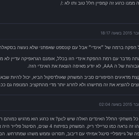
 ממנו כרגע זה קמפיין חלל טוב ותו לא :/
הפקה ברמה של ״אינדי״ אבל עם קונספט שאפתני שלא נעשה בסקאלה כז
תה מדבר עם רמת ההפקת אינדי הזו בכלל, אומנם הגראפיקה עדיין לא מפ
 לא יודע מאיפה הוצאת את האינדי הזה.
צת מדאיגים הסיפורים סביב המשחק שאולדסקול הביא, יכול להיות שבא
צים להוציא את זה מתישהו ולא לחרוג יותר מדי מהתקציב המנופח גם ככה
מכיר את כל משחקי החלל האינדים האלה שיש לpc? א
ממנו משהו זה נראה כמו טריילר ריק. המשחק בפיתו
פה של גיימפליי סינגל אמיתי עם דיבוב, תסרוט וממש משהו שמתרחש. הם