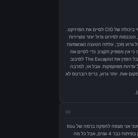
לאחרונה פורסמו מאמרים ב- The Escapist אודות SC. המאמר הראשון הטיל דופי ביכולת של CIG לסיים את הפרויקט.
נכנסות לפירוט גדול יותר ומציירות
 מחמיא. אבל גרוע מכך, עלתה הטענה (שנשמעת
 כבר נשרף, ושקיימת הסכנה כי אין מספיק תקציב כדי לסיים את
הפרויקט. כריס רוברטס הגיב על הטענות באופן שנראה (לי אישית) ילדותי וטעון, אבל הזמין את The Escapist לסיבוב
עדויות מפוקפקות. אבל אז, למרבה
מנה והחליטה לאיים על The Escapist בתביעה במקום זאת. יותר גרוע, כריס רוברטס לא
#
2
בתור משקיע בפרוייקט אבדתי את רוב האמונה שלי. עם 90 מליון בז׳אנר כל כך פשטני אני מצפה להפקה ברמה של tlou
ואני כבר יודע שאני אקבל הפקה דומה יותר למשחק אינדי. מאכזב, ביחוד שהמשחק בפיתוח כבר 4 שנים, אבל כל מה