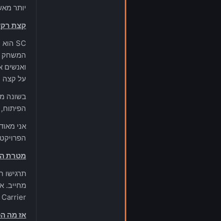
יותר מאשר 
קצת רקע
על קצה המ
הפיתוח, 
הפרויקט 
מטרת הד
מחייב. א
Bengal Carrier נטושה מרחפת בחלל יח
אז מה ה