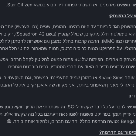
נושאים מזדמנים, אז חשבתי לפתוח דיון קבוע בנושא Star Citizen.
 על המשחק:
המשחק הוא סימולטור חל
זלג. על הפרויקט מנצח כריס רוברטס, המוח שמאחורי להיטי חלל אחרים כמו ommander
בשונה ממשחקים אחרים, הפיתוח של SC פתוח כמעט לחלוטי
ישנם עדכונים תדירים מאוד עם חברי הסטודיו, כריס רוברטס ואחרים.
אני מאוד אוהב Space Sims אז כמובן שמיד התעניינתי במשחק, וגם ה
נראה לי מעניין ושאפתני ביותר, ואני מקווה שהוא אכן יקיים את כל ההבטח
יון
תרגישו חופשי לדבר על כל דבר שקשור ל-SC. זה שפתחתי א
ני עדיין תומך בפרויקט ואשמח לשמוע את דעתכם בכל מה שקשור אליו. ת
ד עם חברים, ולחקור אותה ביחד. 😃
סיפור עם הדרמה?