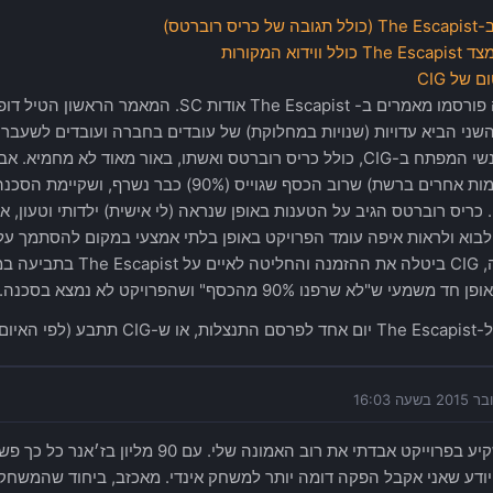
יס רוברטס)
ווידוא המקורות
 של CIG
ני הביא עדויות (שנויות במחלוקת) של עובדים בחברה ועובדים לשעבר, ה
כמה מאנשי המפתח ב-CIG, כולל כריס רוברטס ואשתו, באור מאוד לא
גם במקומות אחרים ברשת) שרוב הכסף שגוייס (90%)
בוא ולראות איפה עומד הפרויקט באופן בלתי אמצעי במקום להסתמך על 
ההפתעה, CIG ביטלה את ההז
שמעי ש"לא שרפנו 90% מהכסף" ושהפרויקט לא נמצא בסכנה.
בע (לפי האיום).