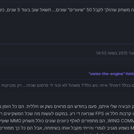
 50 "שיגורים" שונים... תשאל שוב בעוד 5 שנים, כשגירסה 1.0 תצא 😛
swiss-the-eng"
arc כללי? משהו? לא זכור לי פרסום שכזה... רק מכניקות וטקסטורות ופוליגונים.
ק הבעיה שלי איתם, פעם בחודש הם מראים נשק או חללית. הם כל הזמן מכ
ספינות או קרבות חלל או FPS שנראה די רע. במקום לעשות מה שכל ה
ING COMMANDER
כן, הMMO נשמע מגניב לגמרי והייתי מקבל אותו בשימחה, אבל הם כל כך מפו