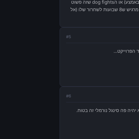
שהשקיע אבל זה הכל זבל כמו להסתובב בהאנגר (שזה חדר ריק עם הספינה שלך באמצע) או הdog fights שזה פשוט
אונליין deathmatch של חלליות בחלל ריק. אני מת שהמשחק יצא מדהים אבל אני מרגיש ש8 שבועות לשחרור שלו (אל
#
5
הפרוייקט...
#
6
יהיה פה סינגל נורמלי זה בטוח.