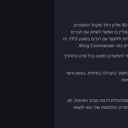
SC הוא המשחק הגדול ביותר עד היום במימון המונים, שגייס (נכון לעכשיו) יותר מ-90 מליון דולר מקהל התומכים.
ל מתקדם, שכולל קמפיין (בשם Squadron 42), ייקום אונליין בו אפשר לשחק עם חברים
ואנשים אחרים (כמו MMO), הרבה קרבות בחלל כמובן וגם אפשרות להסתנן לחלליות ולתקוף עם רובים בסגנון FPS. זה
Wing C.
ן לקהל הרחב. אפשר להתעדכן כמעט בכל פרט בתהליך
שקעתי בו כתומך בחבילה בסיסית. באופן אישי
ות.
ת הדיון דווקא בזמן שמתחוללת דרמה סביב הפיתוח, לא
סריט החלומות שלי הוא למצוא