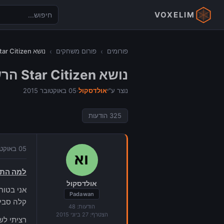
VOXELIM
פורומים
›
פורום משחקים
›
נושא Star Citizen הרשמי
נושא Star Citizen הרשמי
נוצר ע"י
אולדסקול
·
05 באוקטובר 2015
325
הודעות
05 באוקטובר 2015 בשעה 13:14
למה התח
אולדסקול
Padawan
קלה סבי
הודעות:
48
הצטרף:
27 ביוני 2015