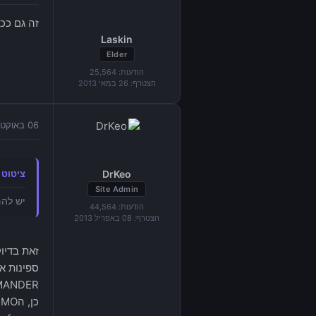
זה גם ככה משחק שהולך לקבל
Laskin
Elder
הודעות:
25,564
הצטרף:
26 במאי 2013
06 באוקטובר 2015 בשעה 14:53
DrKeo
ציטוט מאת "ine
Site Admin
יש להם בכלל דמות? איזה 
הודעות:
44,564
הצטרף:
08 באפריל 2013
זאת בדיו