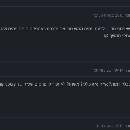
פתני מדי... לדעתי יהיה ממש טוב אם יתרכזו באספקטים מסויימים ולא ית
חקי המשך 😃
משהו? לא זכור לי פרסום שכזה... רק מכניקות וטקסטורות ופוליגונים.