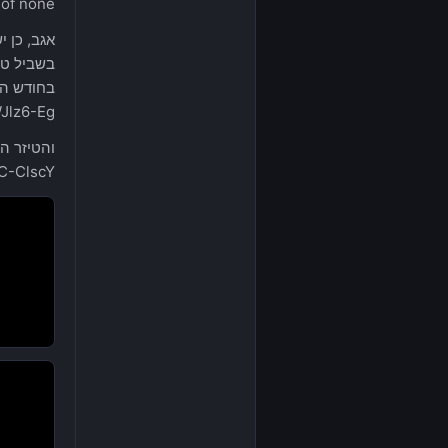
 of none.
אגב, כן י
בשביל טי
בחודש הב
Jlz6-Eg
והטיזר הז
C-ClscY