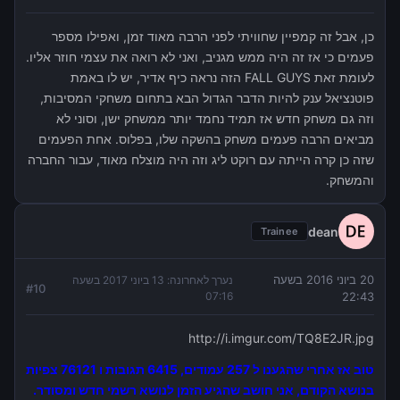
כן, אבל זה קמפיין שחוויתי לפני הרבה מאוד זמן, ואפילו מספר
פעמים כי אז זה היה ממש מגניב, ואני לא רואה את עצמי חוזר אליו.
לעומת זאת FALL GUYS הזה נראה כיף אדיר, יש לו באמת
פוטנציאל ענק להיות הדבר הגדול הבא בתחום משחקי המסיבות,
וזה גם משחק חדש אז תמיד נחמד יותר ממשחק ישן, וסוני לא
מביאים הרבה פעמים משחק בהשקה שלו, בפלוס. אחת הפעמים
שזה כן קרה הייתה עם רוקט ליג וזה היה מוצלח מאוד, עבור החברה
והמשחק.
dean
Trainee
20 ביוני 2016 בשעה
נערך לאחרונה:
13 ביוני 2017 בשעה
#
10
07:16
22:43
http://i.imgur.com/TQ8E2JR.jpg
טוב אז אחרי שהגענו ל 257 עמודים, 6415 תגובות ו 76121 צפיות
בנושא הקודם, אני חושב שהגיע הזמן לנושא רשמי חדש ומסודר.