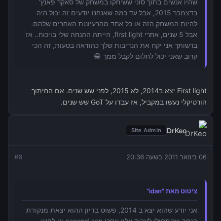
שהיו אנשים בתוך סוני ששיחקו במשחק של סאקר פאנץ'
בדצמבר 2015, אבל עד כמה שאנחנו יודעים זה יכול היה
להיות המשחק הזה או כל אחד מהרעיונות האחרים שלהם.
אבל 5 שנים, אחרי first light, הייתה ההנחה שלי בויכוח.. אז
ברשותך אני יקח את הנדיבות שלך כהודאה בטעות, זה הכי
קרוב שאני יכול לחלום לקבל ממך 😁
First light יצא ב2014, לא 2015, לפני שש שנים. אם החיתוך
הורטיקלי נעשו במקביל, אז עבדו על GoT שש שנים.
DrKeo
Site Admin
06 בינואר 2011 בשעה 20:36
6
#
ציטוט מאת "idan"
אני יודע שהוא יצא ב 2014, פשוט בדיון ההוא יצאת מנקודת
הנחה שהתחילו לעבוד עליו אחרי second son או לפניו