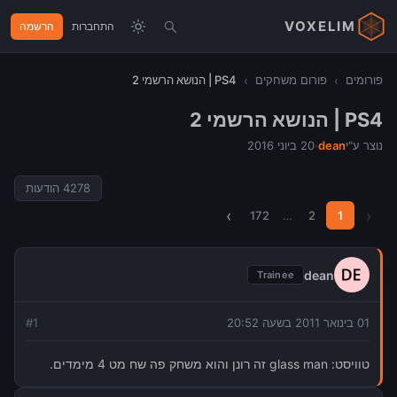
VOXELIM
התחברות
הרשמה
פורומים
›
פורום משחקים
›
PS4 | הנושא הרשמי 2
PS4 | הנושא הרשמי 2
נוצר ע"י
dean
·
20 ביוני 2016
4278
הודעות
›
‹
172
…
2
1
dean
Trainee
01 בינואר 2011 בשעה 20:52
1
#
טוויסט: glass man זה רונן והוא משחק פה שח מט 4 מימדים.