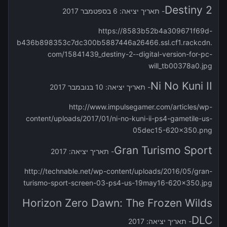
Destiny 2
- תאריך יציאה: 6 בספטמבר 2017
https://8583b52b4a309671f69d-
b436b898353c7dc300b5887446a26466.ssl.cf1.rackcdn.
com/15841439_destiny-2--digital-version-for-pc-
will_tb00378a0.jpg
Ni No Kuni II
- תאריך יציאה: 10 בנובמבר 2017
http://www.impulsegamer.com/articles/wp-
content/uploads/2017/01/ni-no-kuni-ii-ps4-gametile-us-
05dec15-620x350.png
Gran Turismo Sport
- תאריך יציאה: 2017
http://technable.net/wp-content/uploads/2016/05/gran-
turismo-sport-screen-03-ps4-us-19may16-620x350.jpg
Horizon Zero Dawn: The Frozen Wilds
DLC
- תאריך יציאה: 2017