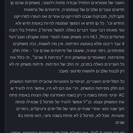
האנכי של סמוראים התחיל עבודה פחות רלוונטי, משחקים שהם ip
חדשים עוברים שלבים של קונספציה, פיתוחים של גרסאות
מקבילות, מכניקות שנבנו לפרוייקטים אחרים ואז הומרו לפרוייקט
החדש וכו׳. כל ip חדש או המשך שמנסה להיות באמת חדש ולא
עוד מאותו דבר עובר דברים כאלה. למשל פורטל 2 התחיל בלי רובה
פורטלים בכלל, HL1 היה משחק שונה לגמרי ממה שקבלנו ואנצ׳רטד
4 עבר ריבוט מלא באמצע הפיתוח. אין מה לעשות, ככה משחקים
מפותחים, ניסוי וטעיה, שעטנז של פיתוחים שונים וכו׳ - אלה חלק
מהפיתוח. כשאומרים שמשחק היה ״בפיתוח X שנים״, זה כולל את
כל העניינים האלה בפנים, זה הלב של הפיתוח. פיתוח משחק זה לא
רק לבנות שלבים ולעשות סרטוני מעבר.
כל הסלייסים האנכיים, הניסויים והטעויות שהובילו לפיתוח המשחק
הם חלק מפיתוח המשחק. הרי אם הם לא היו, אפשר היה להגיד ש
AC יוניטי פותח בשנה כי רק בשנה האחרונה שלו הצוות באמת פתח
את המשחק עצמו. כנ״ל אפשר להגיד על פורטל 2 שכאילו פותח
תוך שנה וחצי אחרי שנתיים וחצי של סלייסים ורטיקלים, ניסויים
וטעויות. אבל לא, פורטל 2 לא פותח בשנה וחצי, הוא פותח ב4
שנים.
אז אם נחזור ל-GoT, אם נתעלם מכל מני השערות וניחושים, אנחנו