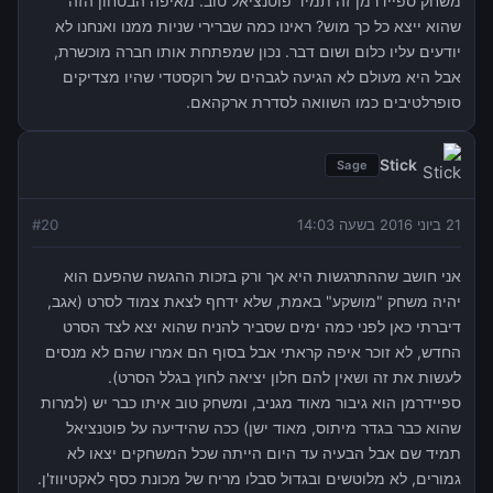
משחק ספיידרמן זה תמיד פוטנציאל טוב. מאיפה הבטחון הזה
שהוא ייצא כל כך מוש? ראינו כמה שברירי שניות ממנו ואנחנו לא
יודעים עליו כלום ושום דבר. נכון שמפתחת אותו חברה מוכשרת,
אבל היא מעולם לא הגיעה לגבהים של רוקסטדי שהיו מצדיקים
סופרלטיבים כמו השוואה לסדרת ארקהאם.
Stick
Sage
21 ביוני 2016 בשעה 14:03
20
#
אני חושב שההתרגשות היא אך ורק בזכות ההגשה שהפעם הוא
יהיה משחק "מושקע" באמת, שלא ידחף לצאת צמוד לסרט (אגב,
דיברתי כאן לפני כמה ימים שסביר להניח שהוא יצא לצד הסרט
החדש, לא זוכר איפה קראתי אבל בסוף הם אמרו שהם לא מנסים
לעשות את זה ושאין להם חלון יציאה לחוץ בגלל הסרט).
ספיידרמן הוא גיבור מאוד מגניב, ומשחק טוב איתו כבר יש (למרות
שהוא כבר בגדר מיתוס, מאוד ישן) ככה שהידיעה על פוטנציאל
תמיד שם אבל הבעיה עד היום הייתה שכל המשחקים יצאו לא
גמורים, לא מלוטשים ובגדול סבלו מריח של מכונת כסף לאקטיווז'ן.