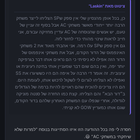
ציטוט מאת "Laskin"
כן, בכל אופן מהנסיון שלי אין ספק שSP הצליחו לייצר משחק
הרבה יותר ייחודי מאשר משחקי AC אבל בסוף זה עניין של
טעם, יש אנשים שהנוסחה של AC עדיין מחזיקה עבורם, אני
חייב לראות שינוי מהותי כדי לחזור לזה.
גם אין ספק שSP עלו רמה. אני אהבתי מאוד את 2 משחקי
האינפמוס של הדור הקודם, אבל את משחקי אינפמוס של
הדור הזה אפילו לא ניסיתי כי הם נראים אותו דבר בגרפיקה
יותר יפה, ואין בהם שום דבר שמעניין אותי בחינה רעיונית או
עיצובית. זה אומר די הרבה על איפה הם היו כששיגרו את SS
ואפילו לא הצליחו לגרום לי לשקול לרכוש אותו, לעומת היום.
הם היו צריכים להוכיח שהם ראויים להיות ברמה של הגדולים
ב״דור הבא״ והם הצליחו. קצת כמו החזרה של סנטה מוניקה
לגדולה, אחרי שנפלו עם המשחק האחרון שלהם בדור הקודם,
שגם אותו כמעריץ GOW לא קניתי.
חסרה לי פה בכל ההודעה הזו איזו הסתייגות בנוסח "למרות שלא
שיחקתי במשחקי AC" 😃.