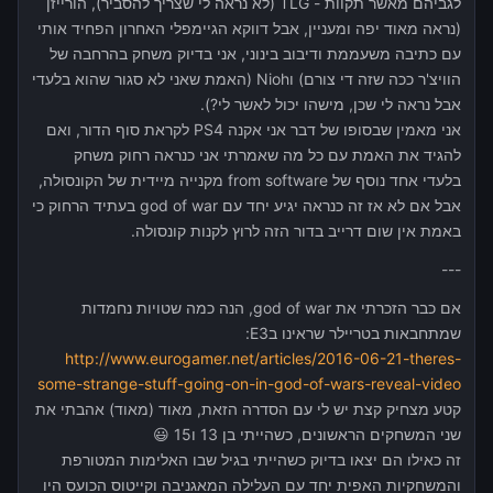
לגביהם מאשר תקוות - TLG (לא נראה לי שצריך להסביר), הורייזן
(נראה מאוד יפה ומעניין, אבל דווקא הגיימפלי האחרון הפחיד אותי
עם כתיבה משעממת ודיבוב בינוני, אני בדיוק משחק בהרחבה של
הוויצ'ר ככה שזה די צורם) וNioh (האמת שאני לא סגור שהוא בלעדי
אבל נראה לי שכן, מישהו יכול לאשר לי?).
אני מאמין שבסופו של דבר אני אקנה PS4 לקראת סוף הדור, ואם
להגיד את האמת עם כל מה שאמרתי אני כנראה רחוק משחק
בלעדי אחד נוסף של from software מקנייה מיידית של הקונסולה,
אבל אם לא אז זה כנראה יגיע יחד עם god of war בעתיד הרחוק כי
באמת אין שום דרייב בדור הזה לרוץ לקנות קונסולה.
---
אם כבר הזכרתי את god of war, הנה כמה שטויות נחמדות
שמתחבאות בטריילר שראינו בE3:
http://www.eurogamer.net/articles/2016-06-21-theres-
some-strange-stuff-going-on-in-god-of-wars-reveal-video
קטע מצחיק קצת יש לי עם הסדרה הזאת, מאוד (מאוד) אהבתי את
שני המשחקים הראשונים, כשהייתי בן 13 ו15 😃
זה כאילו הם יצאו בדיוק כשהייתי בגיל שבו האלימות המטורפת
והמשחקיות האפית יחד עם העלילה המאגניבה וקייטוס הכועס היו