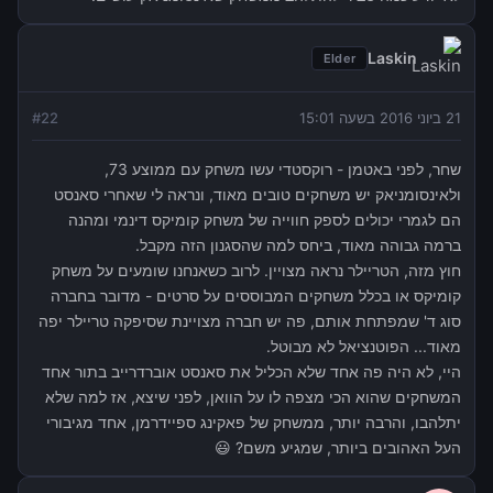
Laskin
Elder
21 ביוני 2016 בשעה 15:01
22
#
שחר, לפני באטמן - רוקסטדי עשו משחק עם ממוצע 73,
ולאינסומניאק יש משחקים טובים מאוד, ונראה לי שאחרי סאנסט
הם לגמרי יכולים לספק חווייה של משחק קומיקס דינמי ומהנה
ברמה גבוהה מאוד, ביחס למה שהסגנון הזה מקבל.
חוץ מזה, הטריילר נראה מצויין. לרוב כשאנחנו שומעים על משחק
קומיקס או בכלל משחקים המבוססים על סרטים - מדובר בחברה
סוג ד' שמפתחת אותם, פה יש חברה מצויינת שסיפקה טריילר יפה
מאוד... הפוטנציאל לא מבוטל.
היי, לא היה פה אחד שלא הכליל את סאנסט אוברדרייב בתור אחד
המשחקים שהוא הכי מצפה לו על הוואן, לפני שיצא, אז למה שלא
יתלהבו, והרבה יותר, ממשחק של פאקינג ספיידרמן, אחד מגיבורי
העל האהובים ביותר, שמגיע משם? 😃