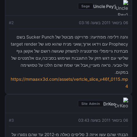
Uncle Pey'j
Sage
06 בינואר 2011 בשעה 03:16
2
#
והנה דליפה מפתיעה: פרוייקט מבוטל של Sucker Punch בשם
Prophecy עם וידאו ארוך,שאני מניח שהוא סוג של target render
מבחינת גיימפלי ופרזנטציה למשחק שעושה רושם של אקשן גוף
שלישי עם דגש חזק על התגנבות ושימוש בסביבה,עם אלמנטים של
על-טבעי. נראה מעניין,אבל אני שמח שהם הלכו על טסושימה
במקום.
https://mmaaxx3d.com/assets/vertcle_slice_v46f_0115.mp
4
DrKeo
Site Admin
06 בינואר 2011 בשעה 03:43
3
#
הבנתי שהם עשו איזה 3 סליסים כאלה מ-2012 עד שהם נסגרו על