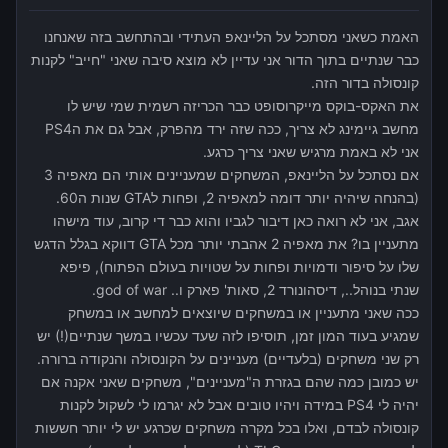
האמת כשאני מסתכל על הליינאפ העתידי ובהתחשב בזה שאנחנו
כבר שנתיים בתוך הדור אני עדיין לא מוצא סיבה שאני "חייב" לקנות
קונסולה בדור הזה.
את האקס-בוקס מייקרוסופט כבר הכריזה רשמית שמי שיש לו
מחשב גיימינג לא צריך, ככה שזה ירד מהפרק, אבל גם את הPS4
אני לא באמת מרגיש שאני צריך כרגע.
אם נסתכל על הליינאפ, המשחקים שמעניינים אותי הם מאפיה 3
(בהנחה שיהיה יותר דומה למאפיה 2, ופחות לGTA שנות ה60.
אגב, אני לא רואה כאן דיבור לגביו והוא כבר די קרוב, עוד מישהו
מתעניין בו? את מאפיה 2 אהבתי יותר מכל GTA דווקא בגלל הדגש
שלו על סיפור ודמויות ופחות על שטויות בעולם הפתוח), פיפא
שנתי בנוהל.., דיסהונורד 2, סאות' פארק ו.. god of war.
ככה שאני מתעניין או במשחקים שיוצאים למחשב או במשחק
שמגיע בעוד המון זמן, תוסיפו לזה שעד עכשיו במשך שנתיים(!) יש
רק שני משחקים (בלעדיים) מעניינים על הקונסולה והנקודה ברורה.
יש כמובן כמה שהם בגזרת ה"מעניינים", משחקים שאני אקנה אם
יהיה לי PS4 במידה ויהיו טובים אבל לא יגרמו לי לשקול לקנות
קונסולה לבדם, ואלו בכל מקרה משחקים שכרגע יש לי יותר חששות