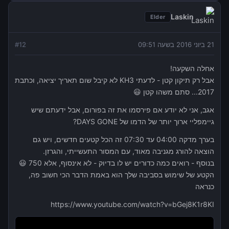
Laskin
Elder
21 ביוני 2016 בשעה 09:51
12
#
אחלה השקעה!
אבל רק תיקון קטן - לדעתי KH3 לא קיבל שום תאריך יציאה, וכתבת
2017... סתם משהו קטן 😃
אגב, אני לא יודע אם פירסמו את זה בפורום, אבל ידעתם שיש
גיימפליי ארוך יותר של הדמו של DAYS GONE?
בערך מדקה 04:00 עד 07:30 זה הכל קטעים חדשים, ויש גם
הוצאה להורג מגניבה מאוד, עם המסור התעשייתי, והגרזן.
בנוסף - רואים כמה כדורים יש לו בדיוק - לא אינסוף, אלא 750 😃
הקטע של שימוש בסביבה שלך הוא באמת הדבר הכי חשוב פה,
כנראה
https://www.youtube.com/watch?v=bGej8K1r8KI