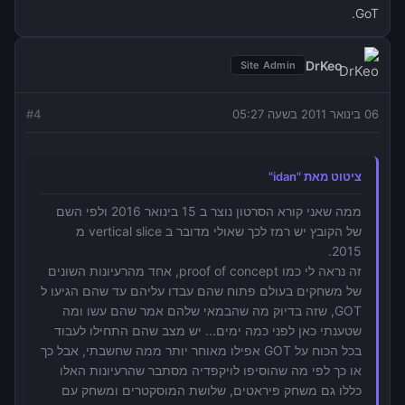
GoT.
DrKeo
Site Admin
06 בינואר 2011 בשעה 05:27
4
#
ציטוט מאת "idan"
ממה שאני קורא הסרטון נוצר ב 15 בינואר 2016 ולפי השם
של הקובץ יש רמז לכך שאולי מדובר ב vertical slice מ
2015.
זה נראה לי כמו proof of concept, אחד מהרעיונות השונים
של משחקים בעולם פתוח שהם עבדו עליהם עד שהם הגיעו ל
GOT, שזה בדיוק מה שהבמאי שלהם אמר שהם עשו ומה
שטענתי כאן לפני כמה ימים... יש מצב שהם התחילו לעבוד
בכל הכוח על GOT אפילו מאוחר יותר ממה שחשבתי, אבל כך
או כך לפי מה שהוסיפו לויקפדיה מסתבר שהרעיונות האלו
כללו גם משחק פיראטים, שלושת המוסקטרים ומשחק עם