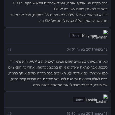
בכל מקרה אני אוסיף אותה, ואגיד שלמרות שלא שיחקתי בGOT
קשה לי להאמין שהם עשו פה GOW.
דווקא ההשוואה של GOW A לאינפמוס SS במקום, אבל אני מאוד
מתקשה להאמין שSP הגיעו לרמה של SM פה.
Klayman
Sage
13 בינואר 2011 בשעה 04:01
8
#
לא התעמקתי בשינויים שהם הציגו למכניקות ב ACV. הוא נראה לי
סבבה, אבל כנראה שארכוש אותו במבצע כלשהו, אחרי כל הפאצ'ים
כמו שעשיתי עם אודיסי 😃. האויבים בכל מקרה עולים איתך ברמה,
פרט לאלה שמצאת וסימנת לפני שהתחזקת. זה הרגיש קצת מציק,
אני מודה, אבל לא שבר לי את המשחק בשום צורה.
Laskin
Elder
13 בינואר 2011 בשעה 19:30
9
#