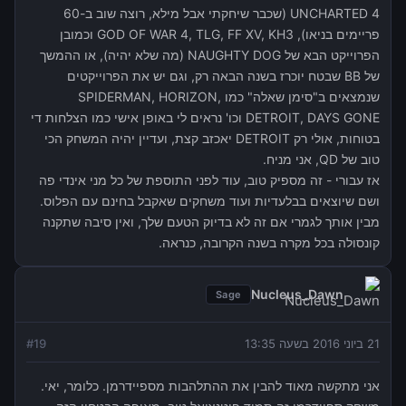
UNCHARTED 4 (שכבר שיחקתי אבל מילא, רוצה שוב ב-60
פריימים בניאו), GOD OF WAR 4, TLG, FF XV, KH3 וכמובן
הפרוייקט הבא של NAUGHTY DOG (מה שלא יהיה), או ההמשך
של BB שבטח יוכרז בשנה הבאה רק, וגם יש את הפרוייקטים
שנמצאים ב"סימן שאלה" כמו SPIDERMAN, HORIZON,
DETROIT, DAYS GONE וכו' נראים לי באופן אישי כמו הצלחות די
בטוחות, אולי רק DETROIT יאכזב קצת, ועדיין יהיה המשחק הכי
טוב של QD, אני מניח.
אז עבורי - זה מספיק טוב, עוד לפני התוספת של כל מני אינדי פה
ושם שיוצאים בבלעדיות ועוד משחקים שאקבל בחינם עם הפלוס.
מבין אותך לגמרי אם זה לא בדיוק הטעם שלך, ואין סיבה שתקנה
קונסולה בכל מקרה בשנה הקרובה, כנראה.
Nucleus_Dawn
Sage
21 ביוני 2016 בשעה 13:35
19
#
אני מתקשה מאוד להבין את ההתלהבות מספיידרמן. כלומר, יאי.