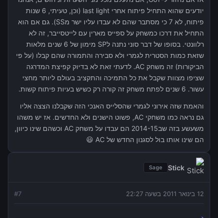
יודעים שהוא התחיל פיתוח אחרי last light (וכן, טעיתי, 6 שנות
פיתוח, לא 7 כי מסתבר שהם לא עבדו עליו ישר מSS). גם אם הוא
התחיל את דרכו כמשחק על ספייס מארין עם לייטסייבר, זה לא
רלוונטי. בסופו של דבר סוני נתנה לSP מימון של 6 שנים מלאות
שזאת כמות הסטרית לגמרי ולא סבירה והתמורה שהם קבלו (על פי
הביקורות) זה משחק AC. לדעתי זאת לא בדיוק קפיצת המדרגה
שציפו מצוות שקבל את כל התמיכה והתקציב בעולם ליותר מחצי
עשור. 6 שנים לפתח משחק זה קורה רק כשיש בעיות פיתוח קשות.
והאמת שזה אירוני לגמרי שהסלייס האנכי הזה שקבלנו הצצה אליו
גם נראה כמו משחקי AC, פשוט הישנים ולא החדשים. אז יש משהו
משעשע בזה שב2014-15 הם עבדו על משחק AC וכשהם שינו כיוון,
הם שינו אותו בול לסגנון החדש של AC 😃
Stick
Sage
12 בינואר 2011 בשעה 22:27
7
#