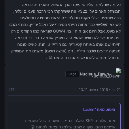
כל מה שחלמתי עליו אי פעם ואכן המשחק השני היה כנראה
המשחק האהוב עלי בPS2 וזה ששיחקתי הכי הרבה פעמים עליה,
ככה שתמיד יש לי מקום חם לסדרה הזאת מבחינה נוסטלגית.
כשיצא השלישי כבר פחות הייתי בטירוף עליו אבל עדיין, נהנתי ממנו
לא מעט. אבל היום אם היה יוצא GOW4 שנראה כמו הקודמים רק
יפה יותר אני לא חושב שהוא היה מעניין אותי עד כדי כך (כנראה
הייתי שם אותו באותה קטגוריה עם הורייזן), והנה, כאילו סנטה
מוניקה יודעים שכבר גדלתי, הם (עושה רושם) משנים את המשחק
וגרמו לי מחדש להתרגש מהסדרה הזאת 😃 .
Nucleus_Dawn
Sage
21 ביוני 2016 בשעה 13:11
17
#
ציטוט מאת "Laskin"
איזה עלובים SKY האלה, בחיי... חושבים שכל השמיים
שייכים להם. מקווה שהם שילמו הוצאות לפחות 😛