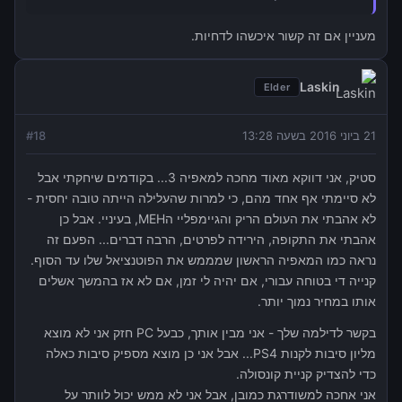
מעניין אם זה קשור איכשהו לדחיות.
Laskin
Elder
21 ביוני 2016 בשעה 13:28
18
#
סטיק, אני דווקא מאוד מחכה למאפיה 3... בקודמים שיחקתי אבל
לא סיימתי אף אחד מהם, כי למרות שהעלילה הייתה טובה יחסית -
לא אהבתי את העולם הריק והגיימפליי הMEH, בעיניי. אבל כן
אהבתי את התקופה, הירידה לפרטים, הרבה דברים... הפעם זה
נראה כמו המאפיה הראשון שמממש את הפוטנציאל שלו עד הסוף.
קנייה די בטוחה עבורי, אם יהיה לי זמן, אם לא אז בהמשך אשלים
אותו במחיר נמוך יותר.
בקשר לדילמה שלך - אני מבין אותך, כבעל PC חזק אני לא מוצא
מליון סיבות לקנות PS4... אבל אני כן מוצא מספיק סיבות כאלה
כדי להצדיק קניית קונסולה.
אני אחכה למשודרגת כמובן, אבל אני לא ממש יכול לוותר על