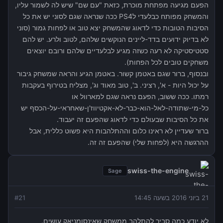
הפעם מגיעה מפתחת מוכרת, כזאת "עם שם" שיש לה לשמור עליו,
והמשחק מפותח כבלעדי לPS4 ככה שנראה שגם לסוני יש את כל
הסיבות הטובות כדי לדאוג שהמשחק יצא טוב או לפחות גמור (סוני
לא בדיוק ידועים בדד-ליינים הנוקשים שלהם, לטוב ולרע. יש להם
סטטיסטיקה לא רעה כשזה מגיע לבלעדיים שלהם ורובם יוצאים
משחקים טובים לכל הפחות).
ובנסוף, ברור שגם באטמן קשור. באטמן הגיע והראה שמשחק גיבור
על יכול היות - א', רציני. ב', טוב מאוד וג', מצליח בטירוף בעקבות
רמתו. ככה ששוב, הפעם נראה שגם למארוול או
כל-מי-שתודה-לאל-הוא-כבר-לא-אקטיווז'ן-שאחראי-על-הכסף יש
את כל הסיבות שבעולם כדי לדאוג שהפעם זה יעבוד.
ברור שעדיין לא ראינו כלום וההתלהבות היא פשוט כללית, אבל
ההרגשה היא (לפחות שלי) שהפעם זה זה.
swiss-the-engine
Sage
21 ביוני 2016 בשעה 14:45
21
#
לא יודע כמה סביר להתלהב ממשחק שאינסומניאק עושים.