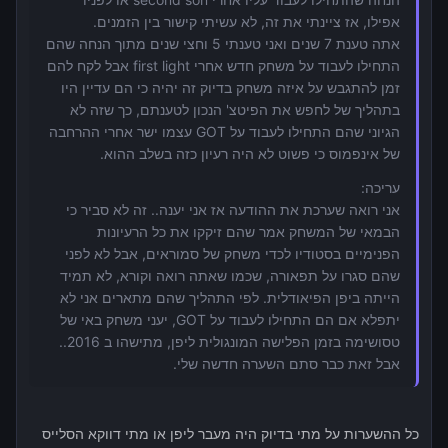
אפילו, אז ציינתי את זה, לא עשיתי קישור בין הזמנים.
אתה טענת 7 שנים ואני טענתי 5 וחצי שנים מתוך הנחה שהם
התחילו לעבוד על משחק חדש אחרי first light אבל לקח להם
זמן להתגבש על איזה משחק בדיוק זה יהיה כי הם עדיין היו
בתהליך של לחפש את הפיטצ' הנכון לטענתם, כך שזה לא
הגיוני שהם התחילו לעבוד על GOT עצמו ישר אחרי ההרחבה
של אינפמוס כי פשוט לא היה רעיון כזה בשלב ההוא.
עריכה:
אני רואה שערכת את ההודעה אז אני יענה.. זה לא סביר כי
הבמאי של המשחק אמר שהם זיקקו את כל הרעיונות
הפנימיים בסטודיו לכדי משחק של סמוראים, אבל לא לפני
שהם סגרו על תפאורה, שכמו שאתה רואה וקורא, לא תמיד
הייתה ביפן הפיאודלית. לפי התהליך שהם מתארים אני לא
יתפלא אם הם התחילו לעבוד על GOT, יעני משחק באי של
טסושימה בזמן הפלישה המונגולית ליפן, מתישהו ב 2016..
אבל זאת כבר סתם השערה חדשה שלי.
כל ההשערות על מתי בדיוק היה מעבר ליפן או מתי דווקא הסלייס