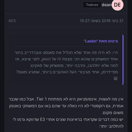
dean
Trainee
21 ביוני 2016 בשעה 15:27
23
#
ציטוט מאת "Laskin"
היי, לא היה פה אחד שלא הכליל את סאנסט אוברדרייב בתור
אחד המשחקים שהוא הכי מצפה לו על הוואן, לפני שיצא, אז
למה שלא יתלהבו, והרבה יותר, ממשחק של פאקינג
ספיידרמן, אחד מגיבורי העל האהובים ביותר, שמגיע משם?
😃
אין מה לעשות, אינסומניאק היא לא מפתחת Tier 1. אבל כמו שכבר
אמרת, גם רוקסטדי לא היו כאלה עד שהם באו עם המשחקי באטמן
משום מקום.
יש כמה דברים שקראתי בראיונות שונים אחרי E3 שדווקא גרמו לי
להתלהב יותר: