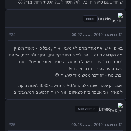
שוחד... גם סיקור חיובי.. לא? חשד ל....? הלכתי רחוק מדי? 🤣
Laskin
Elder
12 בדצמבר 2019 בשעה 09:27
24
#
באופן אישי אף אחד מהם לא מעניין אותי, אבל כן - מאוד מעניין
מה הקטע עם זה.... הרי ליצור דמו לוקח זמן, וזמן עולה כסף, אז הם
"סתם ככה" עבדו בשביל דמו זמני שיורידו אחרי יומיים? בטוח
מעורב פה כסף... זה נורא, נורא!!!
וברצינות - זה דבר ממש מוזר לעשות 😃
אגב, רק עכשיו שמתי לב שהVGA מתחיל ב-3:30 לפנות בוקר.
לעזאזל. אני אצפה בזה כשאקום, ואריץ את הקטעים המשעממים.
DrKeo
Site Admin
12 בדצמבר 2019 בשעה 09:45
25
#