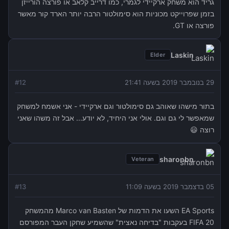
גריד הוא משחק ארקיידי לגמרי, כמו דרייב קלאב או פורצה הורייזן
בזמן שפרוייקט מכוניות הוא סימולטור הרבה יותר הארד קור מאשר
פורצה או GT.
Laskin
Elder
29 בנובמבר 2019 בשעה 21:41
12
#
בתור מישהו שאוהב גם סימולטור וגם ארקיידי - אני אשמח למשחק
שמאפשר לי גם וגם. אולי אני היחיד, לא יודע... אבל זה משהו שאני
רוצה 😃
sharonbn
Veteran
05 בדצמבר 2019 בשעה 11:09
13
#
EA Sports השעו את הדמות של Marco van Basten מהמשחק
FIFA 20 בעקבות "בדיחה נאצית" שהשמיע שחקן העבר המפורסם