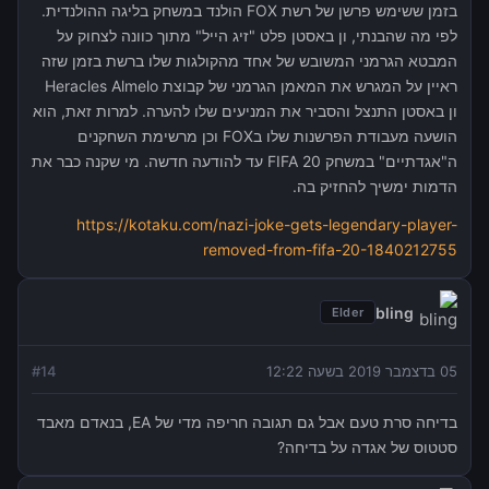
בזמן ששימש פרשן של רשת FOX הולנד במשחק בליגה ההולנדית.
לפי מה שהבנתי, ון באסטן פלט "זיג הייל" מתוך כוונה לצחוק על
המבטא הגרמני המשובש של אחד מהקולגות שלו ברשת בזמן שזה
ראיין על המגרש את המאמן הגרמני של קבוצת Heracles Almelo
ון באסטן התנצל והסביר את המניעים שלו להערה. למרות זאת, הוא
הושעה מעבודת הפרשנות שלו בFOX וכן מרשימת השחקנים
ה"אגדתיים" במשחק FIFA 20 עד להודעה חדשה. מי שקנה כבר את
הדמות ימשיך להחזיק בה.
https://kotaku.com/nazi-joke-gets-legendary-player-
removed-from-fifa-20-1840212755
bling
Elder
05 בדצמבר 2019 בשעה 12:22
14
#
בדיחה סרת טעם אבל גם תגובה חריפה מדי של EA, בנאדם מאבד
סטטוס של אגדה על בדיחה?