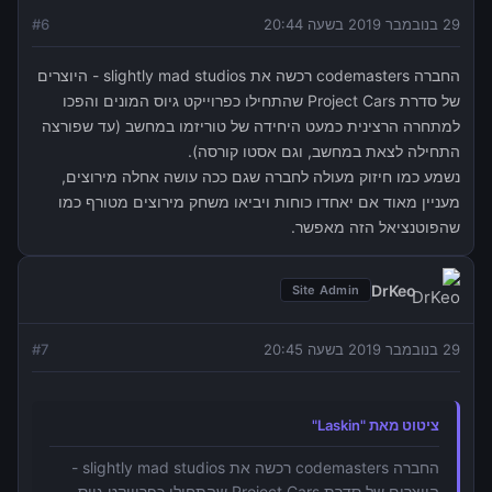
29 בנובמבר 2019 בשעה 20:44
6
#
החברה codemasters רכשה את slightly mad studios - היוצרים
של סדרת Project Cars שהתחילו כפרוייקט גיוס המונים והפכו
למתחרה הרצינית כמעט היחידה של טוריזמו במחשב (עד שפורצה
התחילה לצאת במחשב, וגם אסטו קורסה).
נשמע כמו חיזוק מעולה לחברה שגם ככה עושה אחלה מירוצים,
מעניין מאוד אם יאחדו כוחות ויביאו משחק מירוצים מטורף כמו
שהפוטנציאל הזה מאפשר.
DrKeo
Site Admin
29 בנובמבר 2019 בשעה 20:45
7
#
ציטוט מאת "Laskin"
החברה codemasters רכשה את slightly mad studios -
היוצרים של סדרת Project Cars שהתחילו כפרוייקט גיוס