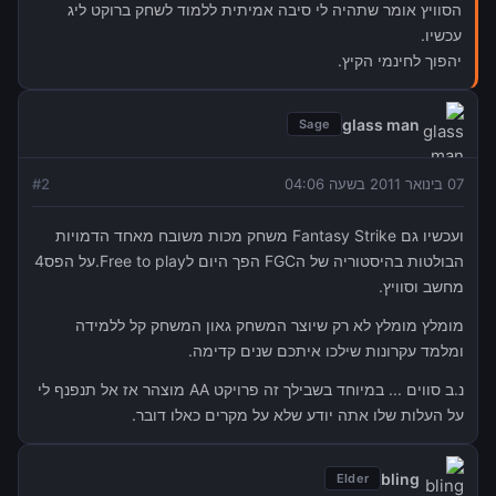
הסוויץ אומר שתהיה לי סיבה אמיתית ללמוד לשחק ברוקט ליג
עכשיו.
יהפוך לחינמי הקיץ.
glass man
Sage
07 בינואר 2011 בשעה 04:06
2
#
ועכשיו גם Fantasy Strike משחק מכות משובח מאחד הדמויות
הבולטות בהיסטוריה של הFGC הפך היום לFree to play.על הפס4
מחשב וסוויץ.
מומלץ מומלץ לא רק שיוצר המשחק גאון המשחק קל ללמידה
ומלמד עקרונות שילכו איתכם שנים קדימה.
נ.ב סווים ... במיוחד בשבילך זה פרויקט AA מוצהר אז אל תנפנף לי
על העלות שלו אתה יודע שלא על מקרים כאלו דובר.
bling
Elder