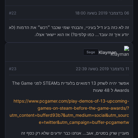
06 בדצמבר 2019 בשעה 18:00
22
#
זה לא כזה ביג דיל בעיניי, והבנתי שמי שכבר ״רכש״ את הדמות (לא
יודע איך זה עובד... כמו קלפים?) אז הוא יישאר אצלו.
Klayman
Sage
11 בדצמבר 2019 בשעה 22:39
23
#
אפשר יהיה לשחק 13 דמואים בלעדית בSTEAM לפני The Game
Awards ל 48 שעות
https://www.pcgamer.com/play-demos-of-13-upcoming-
games-on-steam-before-the-game-awards/?
utm_content=bufferd93b7&utm_medium=social&utm_sourc
e=twitter&utm_campaign=buffer-pcgamertw
מעניין שרק בסטים, אגב... אנחנו כבר יודעים שלא רק כסף זה