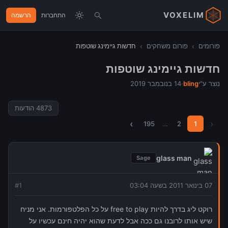
VOXELIM
התחברות
הרשמה
פורומים
›
פורום משחקים
›
חדשות גיימינג שוטפות
חדשות גיימינג שוטפות
נוצר ע"י
bling
·
14 בנובמבר 2019
4873
הודעות
›
‹
195
…
2
1
glass man
Sage
07 בינואר 2011 בשעה 03:04
1
#
רוקט ליג בדרך להיות free to play על כל הפלטפורמות. אני מניח
שיש אותו לרובנו גם ככה אבל לדעת שהוא יהיה חינם עכשיו על