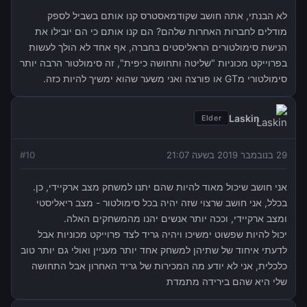
לא הבנתי, אתה חושב שקודמאסטרס קנו אותם בשביל לספק
מודלים לחברות האחרות שלהם? הם קנו אותם כי הם יובילו את
הנישת סימולטורים הראליסטים בחברה, אף אחד לא הולך לעשות
בפרוייקט מכוניות "שליטה ותחושה כיפית", זה סימולטור הרבה יותר
סימולטורי מGT או פורצה ואני משער שהוא ימשיך להיות כזה.
Laskin
Elder
29 בנובמבר 2019 בשעה 21:07
10
#
אני חושב שיכול מאוד להיות שהם יתנו למשחק מצב ארקיידי, כן.
בכלל, אני חושב שרצוי שזה יהיה בכל סימולטור - מצב ריאליסטי
ומצב ארקיידי, וככה יותר אנשים יהנו מהמשחקים האלה.
יכול להיות שפשוט ימשיכו ויהיה גריד לצד פרוייקט מכוניות אבל
לדעתי איחוד של שתיהן למשחק אחד יותר מעניין ואולי גם יותר טוב
כלכלית, אני לא יודע מה המכירות של גריד האחרון אבל התחושה
שלי היא שהם בירידה מתמדת