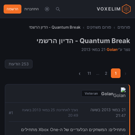
VOXELIM
התחברות
הרשמה
פורומים
›
פורום משחקים
›
Quantum Break - הדיון הרשמי
Quantum Break - הדיון הרשמי
נוצר ע"י
Golan
·
21 במאי 2013
253
הודעות
›
‹
11
…
2
1
Golan
Veteran
21 במאי 2013 בשעה
נערך לאחרונה:
25 במאי 2013 בשעה
#
1
20:49
21:47
מתחילים: המשחקים הבלעדיים של ה-Xbox One מתחילים