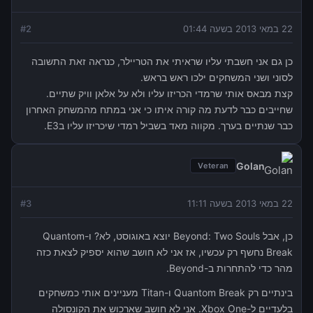
22 במאי 2013 בשעה 01:44
2
#
כן גם אני חשבתי עליו שראיתי את הטריילר, כנראה זאת התשובה
לסוני ושני המשחקים ילכו ראש בראש.
קצת מבאס אותי שרמדי הכריזו עליו ולא על אלאן וויק שתיים.
שחייבים כבר לדעת מה קורה איתו כי אני במתח מהמשחק האחרון
כבר שנתיים בערך. מקווה מאד בשביל רמדי שיכריזו עליו בE3.
Golan
Veteran
22 במאי 2013 בשעה 11:11
3
#
כן, אבל Beyond: Two Souls יוצא באוגוסט, לא? ו-Quantom
Break נחשף רק עכשיו, אז אני לא חושב שהוא יספיק לצאת כזה
מהר כדי להתחרות ב-Beyond.
בינתיים רק Quantom Break ו-Titan מעניינים אותי כמשחקים
בלעדיים ל-Xbox One. אני לא חושב שארכוש את הקונסולה