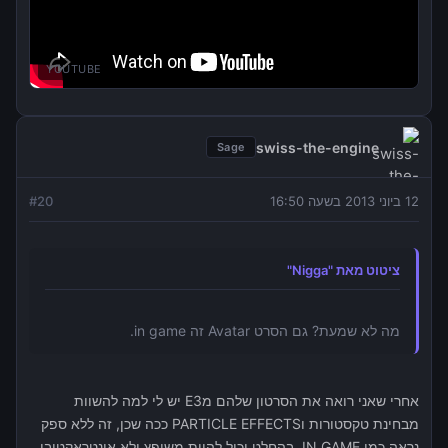
YOUTUBE
swiss-the-engine
Sage
12 ביוני 2013 בשעה 16:50
20
#
ציטוט מאת "Nigga"
מה לא שמעת? גם הסרט Avatar זה in game.
אחרי שאני רואה את הסרטון שלהם מE3 יש לי למה להשוות
מבחינת טקסטורות וPARTICLE EFFECTS ככה שכן, זה ללא ספק
נראה כמו IN GAME. בהחלט יכול להיות משופץ ולא אינטראקטיבי