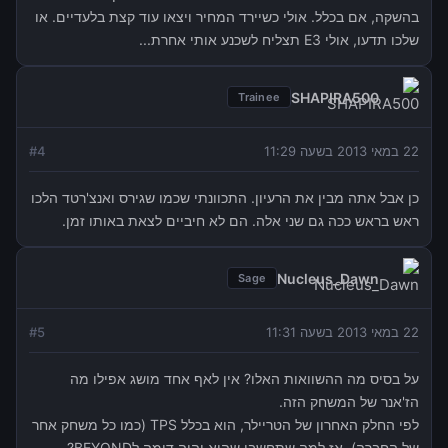
בהשקה, אם בכלל. אולי כשיירד המחיר ויצאו עוד קצת בלעדיים. או
שלכו תדעו, אולי E3 תצליח לשכנע אותי אחרת...
SHAPIRA500
Trainee
22 במאי 2013 בשעה 11:29
4
#
כן אבל אתה מבין את הרעיון. התכוונתי שכמו שגירס ואנצ'רטד הלכו
ראש בראש ככה גם שני אלה. הם לא חיביים לצאת באותו זמן.
Nucleus_Dawn
Sage
22 במאי 2013 בשעה 11:31
5
#
על בסיס מה ההשוואות האלו? אין לאף אחד מושג אפילו מה
הז'אנר של המשחק הזה.
לפי החלק האחרון של הטריילר, הוא בכלל TPS (כמו כל משחק אחר
של החברה), אז למה שתחשבו שהוא יהיה דומה לBEYOND?