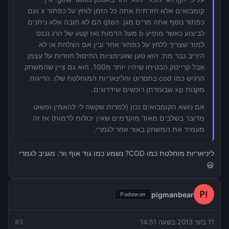
קומבואים אלא חזרתית אתה כל הזמן לוחץ על כפתור x ועם
כפתור נוסף אתה מרים מגן. הqte הם לא חובה אלא ניתנים
לביצוע כאשר מופיע b מעל הדמות ואז קטע של הרג נכנס
למוד שצריך ללחץ על כפתור אחד ובין אם הצלחת או לא
היריב כבר מת. הוא טען שאנימציות החיסול חוזרות על עצמן
אבל קרייטק הבטיחו שיהיו יותר מ100. הוא גם ציין שהמשחק
הרגיש כמו cod בתסרוט והלינאריות המוחלטת שלו. הריגות
מקנות xp שבעזרתן רוכשים שידרוגים.
אם נושא הקומבואים נכון (למרות שקשה לי להאמין ופשוט
מדובר בשלבים מאוד מוקדמים שאין יכולות לדמות) אז זה
מעמיד את המשחק באור אחר לגמרי.
ליניאריות מוחלטת כמו COD? נשמע כמו גוד אוף וור. מגניב לגמרי
😃
pigmanbear
Padawan
11 ביוני 2013 בשעה 14:51
3
#