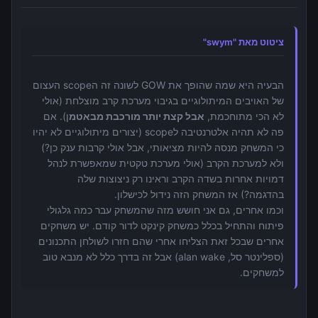
ציטוט מאת "swym"
הבעיה היא שמה שהופך את GOW לשונה זה הscope העצום
של האויבים המיתולוגיים בגיבוי מערכת קרב מוצלחת (אולי
לא הכי מתוחכמת,
אבל קצת יותר מורכבת מבאטמ
ן). אם
פה לא תהיה אלטרנטיבה לscope (יצורים מיתולוגיים לא יהיו
כי המשחק מנסה להיות מציאותי, אבל אולי קרבות ענק כן?)
ולא למערכת הקרב (אולי מערכת טקטית שמאפשרת לנהל
דמויות אחרות בשדה הקרב וראינו רק ניצוצות שלה
בהדגמה?) אז המשחק הזה נידול לכישלון.
וכמו אחרים, גם אני חושש מזה שהמשחק עבר כמה גלגולי
פיתוח והתחיל בכלל כמשחק קינקט לדור קודם. יש משחקים
אחרים שבכל זאת הצליחו אחרי שהם חזרו לשולחן התכנונים
(ספלינטר סל, alan wake) אבל זה בדרך כלל לא מנבא טוב
למשחקים.