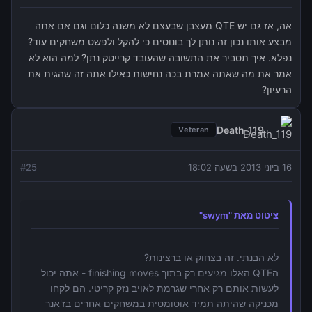
אה, אז גם יש QTE מעצבן שבעצם לא משנה כלום וגם אם אתה
מבצע אותו נכון זה נותן לך בונוסים כי להקל ולפשט משחקים עוד?
נפלא. איך תסביר את התשובה שהעובד קרייטק נתן? למה הוא לא
אמר את מה שאתה אמרת בכה נחישות כאילו אתה זה שהגית את
הרעיון?
Death_119
Veteran
16 ביוני 2013 בשעה 18:02
25
#
ציטוט מאת "swym"
לא הבנתי. זה בצחוק או ברצינות?
הQTE האלו מגיעים רק בתוך finishing moves - אתה יכול
לעשות אותם רק אחרי שגרמת לאויב נזק קריטי. הם לקחו
מכניקה שהיתה תמיד אוטומטית במשחקים אחרים בז'אנר