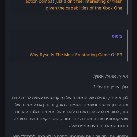
action combat just didn't feel interesting or fresh
given the capabilities of the Xbox One.
ציטוט
Why Ryse Is The Most Frustrating Game Of E3
אאוץ'. אאוץ'. אאוץ'.
גולן, עדיין חם עליו?
לכן אמרתי, ההילה של המסיבה של מייקרוסופט עשויה לרדת קצת
עם הינתן פרטים ורשמים נוספים. כמובן, זה נכון גם למסיבה של
סוני, לטוב או לרע. לכן מוקדם להכריז על מנצחים, מלבד להודות
שמייקרוסופט ערכה מסיבה יותר טובה, שסוני קצת פגעה בטעמה
בזכות המהלכים הערמומיים שלה.
והקטע עם "הקוויק טיים אוטומטי וסחלני כי לא רצינו לתסכל" הוא