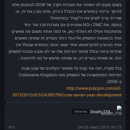
בשום מקום לא השוותי את מערכת הקרב של GOW לבאטמן אלא
להיפך: ציינתי במפורש את ההבדל ביניהן. אתה מבין את זה, או
שהייתי צריך לשים את ה"קצת" במרכאות?
בנוסף, את DMC ו-NG שמגיעים עם מערכת קרב עוד יותר
מתוחכמת אפילו לא העלתי כאן, אז למה ואתה משום מה מאשים
אותי בהשוואת המשחק אליהם? ויותר מצחיק זה שאתה מאשים
אותי בעיוורון למיקרוסופט אחרי שאני אומר במפורש שבגלל איך
שהדמו נראה ובגלל מחזור הפיתוח שלו אני לא מנבא טובות למשחק
הזה. או שאתה בטריפ רע, או שאתה מחפש על מה להתווכח...
בכל מקרה, הנה עוד קצת על מאחורי הקלעים של שבע שנות
הפיתוח המתמשכות של המשחק מאז Codename Kingdom
ב-2006:
http://www.polygon.com/e3-
2013/2013/6/10/4395790/ryse-seven-year-development
Death_119
Veteran
13 ביוני 2013 בשעה 04:03
10
#