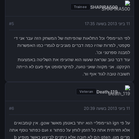
SHAPIRA500
Trainee
11 ביוני 2013 בשעה 17:35
5
#
לפי הגיימפלי וכל התלאות שהפיתוח של המשחק הזה עבר אני די
סקפטי, למרות שהיו כמה דברים מגניבים לגמרי כמו האפשרות
למבנה ספרטני וכו'.
עוד דבר טוב שנראה שעשו הוא שהעיפו את השליטה באמצעות
הקינקט. אני מקווה שאני טועה, למיקרוסופט אף פעם לא הייתה
תשובה טובה לגוד אוף וור.
Death_119
Veteran
11 ביוני 2013 בשעה 20:39
6
#
על פי ign הגיימפליי הוא יותר באטמן מאשר gow. אין קומבואים
אלא חזרתית אתה כל הזמן לוחץ על כפתור x ועם כפתור נוסף אתה
מרים מגן. הqte הם לא חובה אלא ניתנים לביצוע כאשר מופיע b