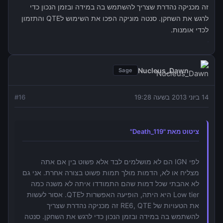
זה מכניקה נהדרת שצריך להשתמש בה במידה ובזמן הנכון כדי
לרגש את השחקן. סנטה מוניקה הפכו את השימוש לQTE והתזמון
לכדי אומנות.
Nucleus_Dawn
Sage
14 ביוני 2013 בשעה 19:28
16
#
ציטוט מאת "Death_119"
לפי IGN הם לא מושלמים לבד אלא פשוט בין אם אתה
מצליח או לא, הדמות מולך תמות פשוט בצורה אחרת. אני גם
לא אהבתי שכל דמות שהם התמודדו איתה לא משנה כמה
Low tier היא היתה, הופיעה האפשרות לQTE. אסור לעשות
את הטעויות של RE6, QTE זה מכניקה נהדרת שצריך
להשתמש בה במידה ובזמן הנכון כדי לרגש את השחקן. סנטה