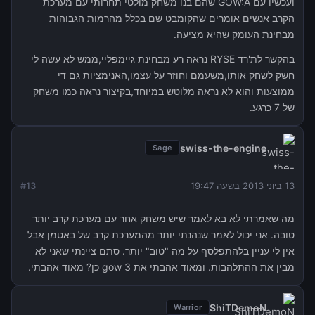
ועכשיו עם GOW:A שהם בנו משחק מולטי תחרותי עם מערכת
הקרב אנשים אומרים שהקומבט שם בכלל מהרמות הגבוהות
מבחינת העומק שהיא מציעה.
בהקשר לת'רד RYSE נראה רע מבחינת גיימפליי,ממש לא עשה לי
חשק לשחק אותו,משעמם וחוזר על עצמו,האנימציות גם די
ממוצעות והוא לא נראה מלוטש במיוחד,בקיצור נראה כמו משחק
של 7 כרגע.
swiss-the-engine
Sage
13 ביוני 2013 בשעה 19:47
13
#
מה שאמרתי לא בא לאמר שיש משחק אחר עם מערכת קרב יותר
טובה. אני יכול לאמר שנהנתי יותר מהמערכת קרב של באטמן אבל
אין לי עניין בלהתפלסף על מה "טוב" יותר. סתם ציינתי שאני לא
מבין את ההתלהבות. ומאוד אהבתי את gow 3 כן? מאוד אהבתי.
ShiTDemoN
Warrior