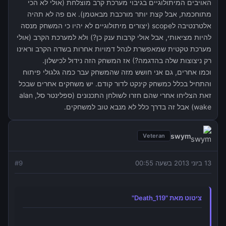
האויבים המיתולוגיים בגיבוי מערכת קרב מוצלחת (אולי לא הכי
מתוחכמת, אבל קצת יותר מורכבת מבאטמן). אם פה לא תהיה
אלטרנטיבה לscope (יצורים מיתולוגיים לא יהיו כי המשחק מנסה
להיות מציאותי, אבל אולי קרבות ענק כן?) ולא למערכת הקרב (אולי
מערכת טקטית שמאפשרת לנהל דמויות אחרות בשדה הקרב וראינו
רק ניצוצות שלה בהדגמה?) אז המשחק הזה נידול לכישלון.
וכמו אחרים, גם אני חושש מזה שהמשחק עבר כמה גלגולי פיתוח
והתחיל בכלל כמשחק קינקט לדור קודם. יש משחקים אחרים שבכל
זאת הצליחו אחרי שהם חזרו לשולחן התכנונים (ספלינטר סל, alan
wake) אבל זה בדרך כלל לא מנבא טוב למשחקים.
swym
Veteran
13 ביוני 2013 בשעה 00:55
9
#
ציטוט מאת "Death_119"