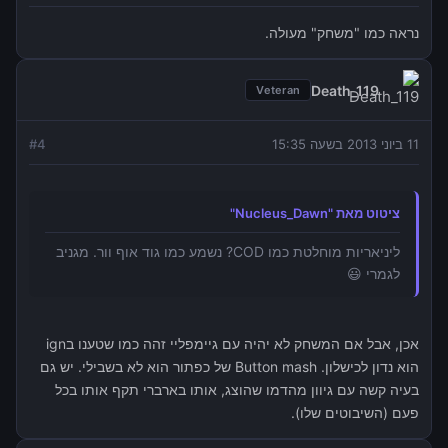
נראה כמו "משחק" מעולה.
Death_119
Veteran
11 ביוני 2013 בשעה 15:35
4
#
ציטוט מאת "Nucleus_Dawn"
ליניאריות מוחלטת כמו COD? נשמע כמו גוד אוף וור. מגניב
לגמרי 😃
אכן, אבל אם המשחק לא יהיה עם גיימפליי זהה כמו שטענו בign
הוא נדון לכישלון. Button mash של כפתור הוא לא בשבילי. יש גם
בעיה קשה עם גיוון מהדמו שהוצג, אותו בארברי תקף אותו בכל
פעם (השיבוטים שלו).