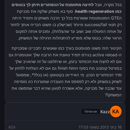
בכל מקרה, אבל
לחיצה מתוזמנת על הכפתורים תיתן לך בונוסים
כמו health regeneration
. סוף בא משחק שלקח את מכניקת
הQTE המטומטמת ששורצת בכל כך הרבה משחקים ותמיד היתה
רק תנאי success/fail מיותר (שכישלון בו פשוט הכריח אותך לחזור
על אותה הפעולה שוב ושוב עד שהצלחת), ומכניס אותה למקום
הראוי שלה: בונוס שלא מפריע להתנהלות הרגילה של המשחק.
הקיטור הזה פשוט מטומטם בערך כמו שאנשים יתבכיינו שמכניקת
ה-active reload בגירס תמיד טוענת את הרובה שלך אוטומטית גם
אם לא לחצת את הכפתור בזמן, או שיתלוננו על זה שהאויב שלך
במורטל קומבט מת בסוף הfinish him גם אם לא הצלחת ללחוץ על
סדר הכפתורים הנכון. מי האידיוט בקוטאקו (או בכלל*, שמסוגל
לשחק במשחק ולא רק לפספס את העובדה שמערכת כזו מוסיפה
עוד שכבה של מכניקה, אלא אשכרה לטעון שהיא דבר שמפשט את
המשחק!?
Kazz
Veteran
16 ביוני 2013 בשעה 17:03
24
#