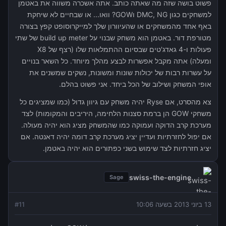
פשוט בושה שזה מה שאתה כותב. אתה אשכרה משווה את באטמן
למשחקים כגון DMC, NG וGOW? וואו... או שבחיים לא שיחקת
באף אחד מהמשחקים או שהעיוורון שלך למייקרוסופט קפץ בצורה
מטורפת דור. באטמן הוא משחק שבנוי על build up meter של שתי
פעולות ו-4 גאדג'טים שבסיום ההתמלאות שלו (רצף של X8
ומעלה) אתה מקבל אפשרות לבצע מהלך מיוחד. כל השאר בנויים
על עשרות רבות של יכולות שונות ומשונות, נשקים שמשנים את
אופי המשחק ושילוב של הכל ביחד. אני פשוט בהלם.
צא מהסרט, אם Ryse יהיה משחק עם גיוון גדול (כמו שמציגים כל
משחקי GOW הן ברמת סצנות הלחימה, היריבים והמקומות) לצד
מערכת קרב הדוקה ועמוקה כמו שהמשחק מציג הוא יהיה מעולה.
אם יפול לחזרתיות ועדיין יציג מערכת קרב דומה יהיה דאנטה. אם
יציג חזרתיות לצד שימוש בשני כפתורים הוא יהיה באטמן.
swiss-the-engine
Sage
13 ביוני 2013 בשעה 10:06
11
#