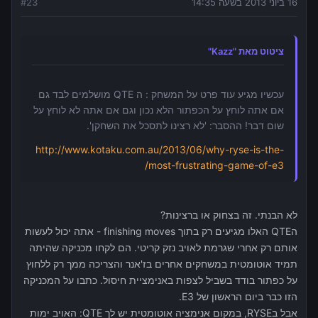
16 ביוני 2013 בשעה 14:35
23
#
ציטוט מאת "Kazz"
עכשיו מגיע עוד פרט על המשחק : ה QTE מושלמים לבד גם
אם אתה לוחץ על הכפתור הלא נכון וגם אם אתה לא לוחץ על
שום דבר! ההסבר: 'לא רצינו לתסכל את השחקן'.
http://www.kotaku.com.au/2013/06/why-ryse-is-the-
most-frustrating-game-of-e3/
לא הבנתי. זה בצחוק או ברצינות?
הQTE האלו מגיעים רק בתוך finishing moves - אתה יכול לעשות
אותם רק אחרי שגרמת לאויב נזק קריטי. הם לקחו מכניקה שהיתה
תמיד אוטומטית במשחקים אחרים בז'אנר והצריכה ממך רק ללחוץ
על כפתור בודד בשביל לצפות באנימציית חיסול. כתבו על המכניקה
הזו כבר ביום הראשון של E3.
אבל בRYSE, במקום אנימציה אוטומטית יש לך QTE: האויב ימות