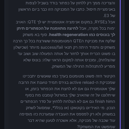
והצריכה ממך רק ללחוץ על כפתור בודד בשביל לצפות
באנימציית חיסול. כתבו על המכניקה הזו כבר ביום הראשון
של E3.
אבל בRYSE, במקום אנימציה אוטומטית יש לך QTE: האויב
ימות בכל מקרה, אבל
לחיצה מתוזמנת על הכפתורים תיתן
לך בונוסים כמו health regeneration
. סוף בא משחק
שלקח את מכניקת הQTE המטומטמת ששורצת בכל כך הרבה
משחקים ותמיד היתה רק תנאי success/fail מיותר (שכישלון
בו פשוט הכריח אותך לחזור על אותה הפעולה שוב ושוב עד
שהצלחת), ומכניס אותה למקום הראוי שלה: בונוס שלא
מפריע להתנהלות הרגילה של המשחק.
הקיטור הזה פשוט מטומטם בערך כמו שאנשים יתבכיינו
שמכניקת ה-active reload בגירס תמיד טוענת את הרובה
שלך אוטומטית גם אם לא לחצת את הכפתור בזמן, או
שיתלוננו על זה שהאויב שלך במורטל קומבט מת בסוף
הfinish him גם אם לא הצלחת ללחוץ על סדר הכפתורים
הנכון. מי האידיוט בקוטאקו (או בכלל*, שמסוגל לשחק
במשחק ולא רק לפספס את העובדה שמערכת כזו מוסיפה
עוד שכבה של מכניקה, אלא אשכרה לטעון שהיא דבר
שמפשט את המשחק!?