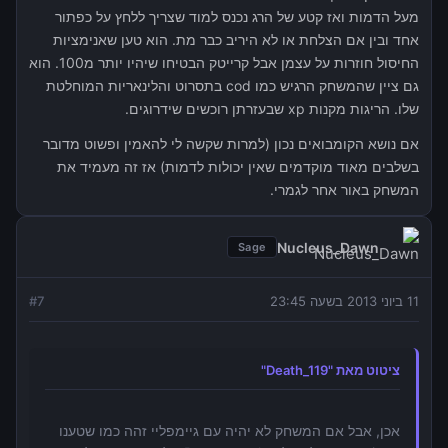
מעל הדמות ואז קטע של הרג נכנס למוד שצריך ללחץ על כפתור
אחד ובין אם הצלחת או לא היריב כבר מת. הוא טען שאנימציות
החיסול חוזרות על עצמן אבל קרייטק הבטיחו שיהיו יותר מ100. הוא
גם ציין שהמשחק הרגיש כמו cod בתסרוט והלינאריות המוחלטת
שלו. הריגות מקנות xp שבעזרתן רוכשים שידרוגים.
אם נושא הקומבואים נכון (למרות שקשה לי להאמין ופשוט מדובר
בשלבים מאוד מוקדמים שאין יכולות לדמות) אז זה מעמיד את
המשחק באור אחר לגמרי.
Nucleus_Dawn
Sage
11 ביוני 2013 בשעה 23:45
7
#
ציטוט מאת "Death_119"
אכן, אבל אם המשחק לא יהיה עם גיימפליי זהה כמו שטענו