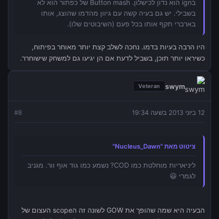
בign הוא נדון לכישלון. Button mash של כפתור הוא לא
בשבילי. יש גם בעיה קשה עם גיוון מהדמו שהוצג, אותו
בארברי תקף אותו בכל פעם (השיבוטים שלו).
היו הרבה בעיות בדמו. נחכה לשלב קצת יותר מאוחר בפיתוח,
כשיראו יותר תוכן, בשביל לדעת אם הן יגיעו גם למשחק שישוחרר.
swym
Veteran
12 ביוני 2013 בשעה 19:34
8
#
ציטוט מאת "Nucleus_Dawn"
ליניאריות מוחלטת כמו COD? נשמע כמו גוד אוף וור. מגניב
לגמרי 😃
הבעיה היא שמה שהופך את GOW לשונה זה הscope העצום של