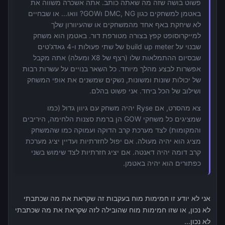
פשוט בושה שזה מה שאתה כותב. אתה אשכרה משווה את
באטמן למשחקים כגון DMC, NG וGOW? וואו... או שבחיים
לא שיחקת באף אחד מהמשחקים או שהעיוורון שלך
למייקרוסופט קפץ בצורה מטורפת דור. באטמן הוא משחק
שבנוי על build up meter של שתי פעולות ו-4 גאדג'טים
שבסיום ההתמלאות שלו (רצף של X8 ומעלה) אתה מקבל
אפשרות לבצע מהלך מיוחד. כל השאר בנויים על עשרות רבות
של יכולות שונות ומשונות, נשקים שמשנים את אופי המשחק
ושילוב של הכל ביחד. אני פשוט בהלם.
צא מהסרט, אם Ryse יהיה משחק עם גיוון גדול (כמו
שמציגים כל משחקי GOW הן ברמת סצנות הלחימה, היריבים
והמקומות) לצד מערכת קרב הדוקה ועמוקה כמו שהמשחק
מציג הוא יהיה מעולה. אם יפול לחזרתיות ועדיין יציג מערכת
קרב דומה יהיה דאנטה. אם יציג חזרתיות לצד שימוש בשני
כפתורים הוא יהיה באטמן.
אני לא יודע זו חמימות מוח בעקבות זה שקראת את מה שכתבתי
לא נכון, או שזו חמימות מוח שהובילה לזה שקראת את מה שכתבתי
לא נכון...