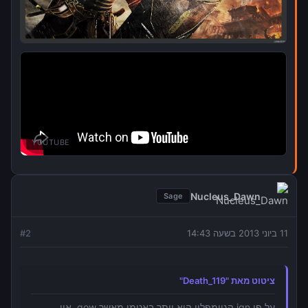
YOUTUBE
Nucleus_Dawn
Sage
11 ביוני 2013 בשעה 14:43
2
#
ציטוט מאת "Death_119"
על פי ign הגיימפליי הוא יותר באטמן מאשר gow. אין