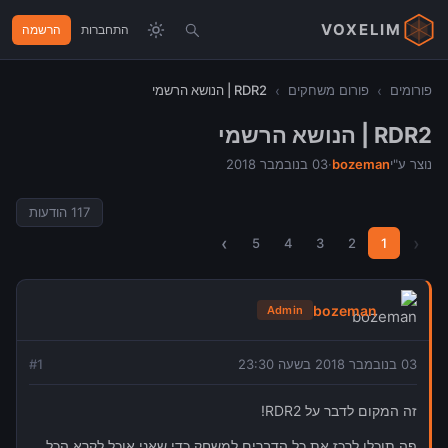
VOXELIM
התחברות
הרשמה
פורומים
›
פורום משחקים
›
RDR2 | הנושא הרשמי
RDR2 | הנושא הרשמי
נוצר ע"י
bozeman
·
03 בנובמבר 2018
117
הודעות
›
‹
5
4
3
2
1
bozeman
Admin
03 בנובמבר 2018 בשעה 23:30
1
#
זה המקום לדבר על RDR2!
פה תוכלו לרכז את כל הדברים למשחק כדי שאני אוכל לקרא הכל