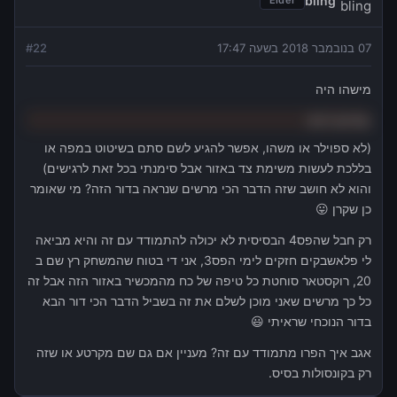
bling
Elder
07 בנובמבר 2018 בשעה 17:47
22
#
מישהו היה
בסיינט דניס
(לא ספוילר או משהו, אפשר להגיע לשם סתם בשיטוט במפה או
בללכת לעשות משימת צד באזור אבל סימנתי בכל זאת לרגישים)
והוא לא חושב שזה הדבר הכי מרשים שנראה בדור הזה? מי שאומר
כן שקרן 😛
רק חבל שהפס4 הבסיסית לא יכולה להתמודד עם זה והיא מביאה
לי פלאשבקים חזקים לימי הפס3, אני די בטוח שהמשחק רץ שם ב
20, רוקסטאר סוחטת כל טיפה של כח מהמכשיר באזור הזה אבל זה
כל כך מרשים שאני מוכן לשלם את זה בשביל הדבר הכי דור הבא
בדור הנוכחי שראיתי 😃
אגב איך הפרו מתמודד עם זה? מעניין אם גם שם מקרטע או שזה
רק בקונסולות בסיס.