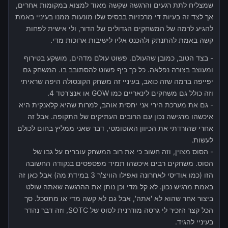
שמצליח לתת רגעים והרגשה שקשה מאוד למצוא במקומות אחרים,
אך לצד זה בעיות די מרכזיות בבסיס שלו מונעות ממנו בעיניי באמת
להגיע לרמה של המשחקים הגדולים של הדור, ולי אישית לפחות
קשה באמת להתנתק ולהכנס אליו לישיבות ארוכות מדי.
- בצד הטוב, כמובן שהעולם. פשוט עולם מדהים, מושקע בטירוף
ומעוצב בצורה נפלאה. כל כך כיף פשוט להסתובב בו. המשחק גם
יפייפה ברמה שזה כואב, בעיניי זה משחק הקונסולה היפה שראיתי
וזה כולל גם משחקים לינאריים כמו GOW או אנצ'רטד 4.
- גם את מערכת הירי אני יחסית אוהב, למרות שהיא קלאנקית היא
איכשהו מרגישה נכון עם הרובים העתיקים של התקופה. אבל זה
אחרי שהורדתי את הכיוון האוטומטי, דבר שאני ממליץ בחום לכולם
לעשות.
- הסוס מצוין, וזה חשוב כי את רוב המשחק עוברים על גבו של
הסוס. משחקים רבים איכשהו תמיד מפספסים בנקודה החשובה
הזו (כמו אודיסי לאחרונה ואפילו הוויצ'ר 3 במידת מה) אבל כאן זה
באמת מרגיש נכון. לא קל מדי וכן נותן את ההרגשה שאתה שולט
ביצור אחר שהוא לא 'אתה', אבל גם לא קשה מדי או מתסכל. סך
הכל קצר הזכיר לי גרסה מודרנית לסוס של SOTC, וזה דבר נהדר
בעיניי להגיד.