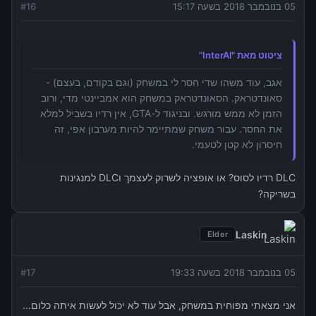
05 בנובמבר 2018 בשעה 15:17
16
#
ציטוט מאת "InterAl"
אגב, עוד משהו שדי חסר לי במשחק (וגם בקודם, בעצם) -
סאונדטראק. הסאונדטראק במשחק הוא אמביינטי מדי, ורוב
הזמן לא ממש מורגש. ובניגוד ל-GTA, אין רדיו בשביל למלא
את החסר. עבור משחק שמתיימר להיות מערבון אפי, זה
חיסרון לא קטן לטעמי.
DLC רדיו לסוס? או אופציה לשרוק לעצמך וDLC למנגינות
בשריקה?
Laskin
Elder
05 בנובמבר 2018 בשעה 19:33
17
#
אני מצאתי מפוחית במשחק, אבל עוד לא יכול לעשות איתה כלום...