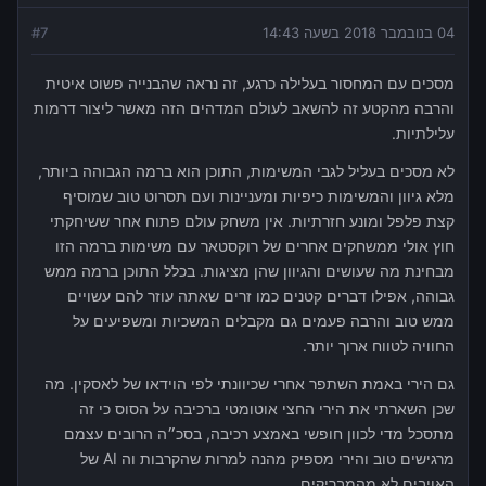
04 בנובמבר 2018 בשעה 14:43
7
#
מסכים עם המחסור בעלילה כרגע, זה נראה שהבנייה פשוט איטית
והרבה מהקטע זה להשאב לעולם המדהים הזה מאשר ליצור דרמות
עלילתיות.
לא מסכים בעליל לגבי המשימות, התוכן הוא ברמה הגבוהה ביותר,
מלא גיוון והמשימות כיפיות ומעניינות ועם תסרוט טוב שמוסיף
קצת פלפל ומונע חזרתיות. אין משחק עולם פתוח אחר ששיחקתי
חוץ אולי ממשחקים אחרים של רוקסטאר עם משימות ברמה הזו
מבחינת מה שעושים והגיוון שהן מציגות. בכלל התוכן ברמה ממש
גבוהה, אפילו דברים קטנים כמו זרים שאתה עוזר להם עשויים
ממש טוב והרבה פעמים גם מקבלים המשכיות ומשפיעים על
החוויה לטווח ארוך יותר.
גם הירי באמת השתפר אחרי שכיוונתי לפי הוידאו של לאסקין. מה
שכן השארתי את הירי החצי אוטומטי ברכיבה על הסוס כי זה
מתסכל מדי לכוון חופשי באמצע רכיבה, בסכ״ה הרובים עצמם
מרגישים טוב והירי מספיק מהנה למרות שהקרבות וה AI של
האויבים לא מהמבריקים.