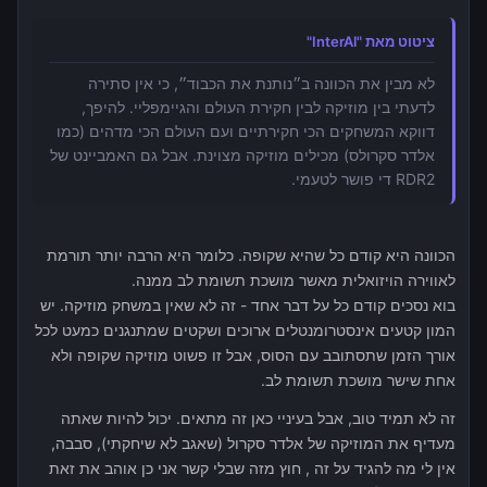
ציטוט מאת "InterAl"
לא מבין את הכוונה ב״נותנת את הכבוד״, כי אין סתירה
לדעתי בין מוזיקה לבין חקירת העולם והגיימפליי. להיפך,
דווקא המשחקים הכי חקירתיים ועם העולם הכי מדהים (כמו
אלדר סקרולס) מכילים מוזיקה מצוינת. אבל גם האמביינט של
RDR2 די פושר לטעמי.
הכוונה היא קודם כל שהיא שקופה. כלומר היא הרבה יותר תורמת
לאווירה הויזואלית מאשר מושכת תשומת לב ממנה.
בוא נסכים קודם כל על דבר אחד - זה לא שאין במשחק מוזיקה. יש
המון קטעים אינסטרומנטלים ארוכים ושקטים שמתנגנים כמעט לכל
אורך הזמן שתסתובב עם הסוס, אבל זו פשוט מוזיקה שקופה ולא
אחת שישר מושכת תשומת לב.
זה לא תמיד טוב, אבל בעיניי כאן זה מתאים. יכול להיות שאתה
מעדיף את המוזיקה של אלדר סקרול (שאגב לא שיחקתי), סבבה,
אין לי מה להגיד על זה , חוץ מזה שבלי קשר אני כן אוהב את זאת