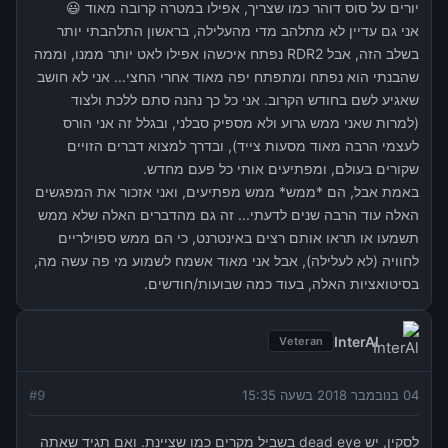
יורים על סוס דוהר כמו שצריך, אפילו במטרה קרובה מאוד 😃
אני גם עדיין לא מתלהב מדי מהעלילה, בראשון התלהבתי יותר
בשלב הזה, אבל RDR2 נפתח איכשהו אפילו לאט יותר ממנו, וממה
שהבנתי הוא נפתח ומתפתח יפה מאוד אחרי החצי... אני לא חושב
שאגיע לשם בחודש הקרוב. אני כל כך נהנה סתם ללכת ולצוד
(למרות שאני ממש גרוע ולא מספיק סבלני, ובגלל זה אני הורס
לעצמי הרבה מאוד מסעות צייד), ובדרך למצוא דברים הזויים
שקורים בעולם, ומפתיעים אותי כל פעם מחדש.
באמת אבל, הם *ממש* ממש מפתיעים, ואני אזכור את המפגשים
האלה עוד הרבה שנים לדעתי... זה גם מהדברים האלה שלא ממש
תשמעו או תראו אותם רצים באינטרנט, כי הם ממש ספוילריים
לחוויה (לא לעלילה), אבל אני מאוד אשמח לשמוע מי פה עשה מה,
בסיטואציות האלה, בעוד כמה שבועות/חודשים.
InterAl
Veteran
04 בנובמבר 2018 בשעה 15:35
9
#
לסקין, יש dead eye בשביל מקרים כמו שציינת. ואם תגיד שאתה