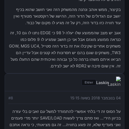
בקיצור, ממש אוהב ונהנה מהמשחק הזה ואני חושב שהוא בכיף
יושב עם הגדולים של הדור הזה, ההישג של רוקסטאר מטורף ואין
עוד חוויה כזו בדור הזה, רק על זה מגיע לו מקום של כבוד.
אגב יש מצב שהממוצע שלו יעלה ל 98 כי EDGE נתנו לו גם 10, זה
כנראה ממוצע מוגזם אבל אני כן חושב שמגיע לו 9 פלוס כמו
משחקים אחרים שקיבלו את זה בדור הזה סטייל GOW, MGS UC4,
TW3, משחקים שגם בהם יש חסרונות לא קטנים אבל עדיין הם
הביאו איתם משהו ברמה כל כך גבוהה ואיכותית שהם התעלו מעל
זה. אין שום סיבה ש RDR2 לא ישב לצידם.
Laskin
Elder
04 בנובמבר 2018 בשעה 15:15
8
#
על הסוס זה די בלתי אפשרי להתמודד למשל עם זאבים בלי עזרה
בכיוון הירי... ואז סתם צריך לעשות SAVE/LOAD יותר מדי פעמים
ואני מעדיף שלא, זה פוגע בחוויה... זה גם מציאותי, כי נראה אתכם