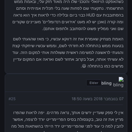
כשהאפקט הויזואלי והטכני שלו היה מאוד חזק עלי, ובאמת ממש
התרשמתי. נתקעתי שם לפחות שעה בלי תכלית אמיתית וסתם
בהסתובבות עם HUD כבוי ביום ובלילה כדי לראות איך הוא נראה
ומה קורה (ואכן יש לא מעט 'אירועים רנדומליים' מעניינים שקורים
שם ואני ממליץ פשוט להסתובב ולתפוס אותם).
האמת מצחיק שאמרת את זה דווקא עכשיו, כי מאז שהגעתי לשם
בטעות ממש בהתחלה לא חזרתי לשם, וממש עכשיו שיחקתי קצת
והגעתי לראשונה למשימה ראשית ששולחת אותי למקום הזה. עוד
לא עשיתי אותה, אבל בקרוב אחזור לשם ואראה אם המקום עדיין
מרשים כמו בהתחלה 😃.
bling
Elder
07 בנובמבר 2018 בשעה 18:50
25
#
אין לי ספק שעדיין ירשים אותך, נראה מדהים. יפה לראות שהפרו
מריץ את זה טוב, בקונסולת בסיס הפריימרייט יורד לרצפה, אפשר
להבין למה כי עוד לפני שהפריימרייט ירד הייתי בהשתאות מול מה