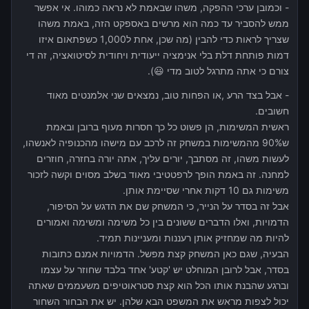
- וכמובן ערכי ההפקה, משהו שבאמת לא נראה כמוהו. אי אפשר
ממש להסביר עד כמה הוא מרשים באספקט הזה, באמת משהו
שצריך לראות כדי להבין (מה שכן, אחת ל1,000 כשפתאום איזו
דמות פותחת דלת בלי אנימציה ייעודית ויחודית לסיטואציה, זה די
צורם כי אתה מתרגל לטוב מדי 😃).
- אבל בצד הרע ,או הפחות טוב, נמצאים שני אלמנטים מאוד
חשובים.
ראשית המשימות, הן פשוט כל כך חסרות מעוף ברובן ובאמת
ש90% מהמשימות במשחק זה לרכב עם מישהו מהכנופיה לאנשהו,
לעשות משהו, זה מסתבך, יורים עליך, אתה יורה בחזרה, חוזרים
למחנה. זה באמת הופך לרפטטיבי מאוד בשלב מסוים וקשה לזכור
משימות גם 10 דקות אחרי שסיימת אותן.
אבל זה בסדר על הנייר, כי המשחק שם את הדגש על הסיפור,
הדמויות, ואלו הדברים ששונים בין כל משימה ומשימה ואמורים
להיות מה שמחזיק אותן רעננות ומעניינות תמיד.
הבעיה, שגם כאן המשחק קצת מפשל. הדמויות אמנם כתובות
בסדר, אבל לרובן המוחלט יש 'קטע' אחד בלבד שחוזר על עצמו
וברגע שהבנת אותו הכל הוא קצת סטראוטיפים משעממים שאתה
יכול לצפות מראש את המשפט הבא שלהן. יש את הבחור השחור