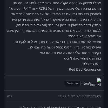
אפילו משחק על הרמה הקלה היום. תלוי איזה ז׳אנר זה ומה אני
מחפש בהנאה שלי ממנו... במקרה של RDR2 - זה *לא* הקטע של
להתכונן בכל רגע נתון עם כל הStats שלי על מקסימום אחרת אני
מוחק את השעה האחרונה ששיחקתי. כדי להמנע מזה אני כן הייתי
ממליץ לכל אחד שאין לו המון זמן פנוי (וזה נראה לי כולם פה)
לעשות כמוני, אבל אם אתם טובים ומאומנים כמו שצריך - אין סיבה
שזו תהיה אופציה בכלל.
ואפשר לשתות משהו תוך כדי שתוקפים אותך אבל זה לוקח זמן
ואפילו בזה אני גרוע והסוס נבהל ועושה מה שבא לו...
בקיצור, המסר שלי בהודעה הארוכה הזו הוא
don’t dad while gaming
...או שקיבלתי
Red Dad Regression
InterAl
Veteran
05 בנובמבר 2018 בשעה 12:29
12
#
אגב, עוד משהו שדי חסר לי במשחק (וגם בקודם, בעצם) -