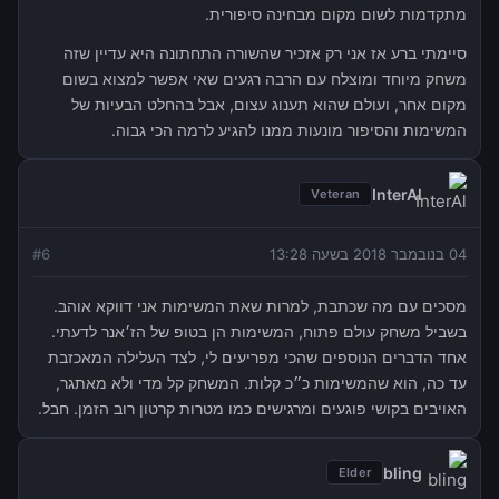
מתקדמות לשום מקום מבחינה סיפורית.
סיימתי ברע אז אני רק אזכיר שהשורה התחתונה היא עדיין שזה
משחק מיוחד ומוצלח עם הרבה רגעים שאי אפשר למצוא בשום
מקום אחר, ועולם שהוא תענוג עצום, אבל בהחלט הבעיות של
המשימות והסיפור מונעות ממנו להגיע לרמה הכי גבוה.
InterAl
Veteran
04 בנובמבר 2018 בשעה 13:28
6
#
מסכים עם מה שכתבת, למרות שאת המשימות אני דווקא אוהב.
בשביל משחק עולם פתוח, המשימות הן בטופ של הז׳אנר לדעתי.
אחד הדברים הנוספים שהכי מפריעים לי, לצד העלילה המאכזבת
עד כה, הוא שהמשימות כ״כ קלות. המשחק קל מדי ולא מאתגר,
האויבים בקושי פוגעים ומרגישים כמו מטרות קרטון רוב הזמן. חבל.
bling
Elder