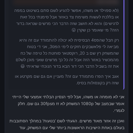
בסיינט דניס
(לא ספוילר או משהו, אפשר להגיע לשם סתם בשיטוט במפה
או בללכת לעשות משימת צד באזור אבל סימנתי בכל זאת
לרגישים) והוא לא חושב שזה הדבר הכי מרשים שנראה בדור
הזה? מי שאומר כן שקרן 😛
רק חבל שהפס4 הבסיסית לא יכולה להתמודד עם זה והיא
מביאה לי פלאשבקים חזקים לימי הפס3, אני די בטוח
שהמשחק רץ שם ב 20, רוקסטאר סוחטת כל טיפה של כח
מהמכשיר באזור הזה אבל זה כל כך מרשים שאני מוכן לשלם
את זה בשביל הדבר הכי דור הבא בדור הנוכחי שראיתי 😃
אגב איך הפרו מתמודד עם זה? מעניין אם גם שם מקרטע או
שזה רק בקונסולות בסיס.
אני לא מומחה או משהו, אבל לפי הנסיון הבלתי אמצעי שלי הייתי
אומר שבמצב של 1080p המשחק לא זז מ30fps גם שם. חלק
לגמרי.
ואכן זה אזור מאוד מרשים. הגעתי לשם 'בטעות' במהלך הסתובבות
בעולם באחת הישיבות הראשונות ביותר שלי עם המשחק, עוד