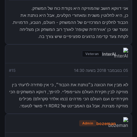
אני דווקא חושב שהמוזיקה היא נקודת כוח של המשחק.
כן, היא לחלוטין משנית ומאחורי הקלעים, אבל היא נותנת את
הכבוד לחלקים המרכזיים של ההמשחק - העולם, הטבע, הדמויות.
ומצד שני כן 'אווירתית שקופה' לאורך רוב המשחק וכן מצליחה
לקחת צעד קדימה ברגעים ספציפיים שיש צורך בה.
InterAl
Veteran
05 בנובמבר 2018 בשעה 14:30
15
#
לא מבין את הכוונה ב״נותנת את הכבוד״, כי אין סתירה לדעתי בין
מוזיקה לבין חקירת העולם והגיימפליי. להיפך, דווקא המשחקים הכי
חקירתיים ועם העולם הכי מדהים (כמו אלדר סקרולס) מכילים
מוזיקה מצוינת. אבל גם האמביינט של RDR2 די פושר לטעמי.
bozeman
Admin