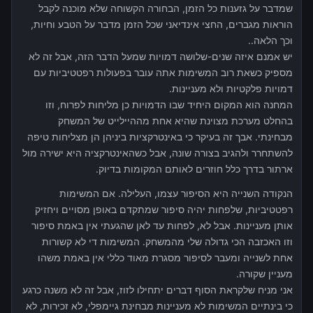
שמדבר על גזענות כל הזמן, הבחורה הקשוחה שלא מוכנה לקבל
הוראות מגברים, החצי אינדיאני שכל הזמן מדבר על הטבע וחיות,
וכך הלאה..
יש אמנם איזה שנים-שלושה דמויות שמעל הדבר הזה, אבל זה לא
מספיק כשאת רוב המשימות אתה עובר בפעולות רפטטיביות עם
דמויות פלקטיות ולא מעניינות.
המחנה הוא המקום היחיד שבו הדמויות כן מליחות לפרוח, וזו
בהחלט מערכת מצוינת שהיא אחת מההיילייט של המשחק
מבחינתי. אבך זה בעיקר כי באינטרקציות ביניהן הן מצליחות טיפה
להשתחרר ולהגיב בצורה שונה, אבל כשהאינטרקציה היא ישירה מול
ארתור בדרך כלל חוזרים לאותם המקומות בדיוק.
הנקודה השנייה היא הסיפור עצמו, העלילה. אם המשימות
רפטטיביות, שלפחות יהיה סיפור שמתקדם באופן מסויים ויחזיק
אותן מעניינות. אבל לא, לפחות עד לאן שהגעתי אין באמת סיפור
וזו האכזבה הכי גדולה שלי מהמשחק. המשימות די לא קשורות
אחת לשנייה ומעבר לסיפור מסגרת מאוד כללי אין באמת משהו
מעניין שקורה.
אני מניח שלקראת הסוף דברים יתחילו לזוז, אבל זה לא משנה כרגע
כי בינתיים המשימות לא מעניינות מבחינת גיימפלי, לא זכירות, לא