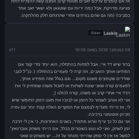
אז אם קופצים עליכם זאבים מטווח קרוב אמנם קשה להצליח לתת
פגיעה מדויקת, אבל כמה יריות עם שוטגאן ולא ישאר זאב אחד
בסביבה (מה גם שהם בורחים אחרי שהרגתם חלק מהלהקה).
Laskin
Elder
04 בנובמבר 2018 בשעה 16:59
11
#
ברור שיש דד איי, אבל לפחות בהתחלה, הוא יותר מדי קצר אם
הפתיעו אותך הזאבים, וזה קרה לי פעמיים בהתחלה (: כנ״ל לגבי
שודדים שקופצים משום מקום... וגם בגלל שזה מפתיע אותך,
לפעמים קורה שאני שוכח לשתות או לאכול משהו שמחזיק לי את
הדד איי אחרי קרב או משהו, קורה לכולנו (;
אני לא אוהב לשמור כל הזמן או לבזבז את מעט הזמן החופשי שיש
לי, אז הייתי מעדיף לצמצם את המקרים האלה קצת יותר עם עזרה
מכיוון אוטומטי ברכיבה.
אני גם כל כך עייף וגרוע מתמיד, בשנים האחרונות, כי אין לי הרבה
זמן לשחק, ואני לא נוגע בשוטרים בכלל, אם הייתי משחק אוברוואץ׳
למשל אז אין לי ספק שהייתי מוותר על זה... יש משחקים שאני