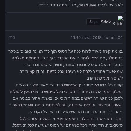
לא רוצה לבזבז dead eye, אז... אתה סתם נודניק.
Stick
Sage
04 בנובמבר 2018 בשעה 16:40
10
#
באמת קשה מאוד לירות ככה על הסוס תוך כדי תנועה (אם כי בעיקר
בהתחלה, עם הזמן לומדים את ההבדל בקצב בין התנועת מצלמה
במהירות של הסוס לתנועת הכוונת, ונוצר איזשהו זכרון שריר
שמאפשר אחוזי הצלחה לא רעים) אבל לדעתי זה דווקא תורם
לשיפור מערכת הקרב.
קודם כל, כמו שאינטר ציין השימוש בדד איי מאוד חשוב ברגעים
האלו, והופך להרבה יותר דרמטי כי בכל שימוש בו אני נאלץ להצליח
לסמן כמה שיותר ראשים במהירות כי אני באמת אהיה בבעיה אם
ישארו יותר מדי אויבים אחרי זה, וזה לא סתם 'בונוס' שעוזר להעביר
מהר יותר את הקרבות כמו השימוש בדד איי על הקרקע.
הדבר השני שזה גורם לו זה שימוש אמיתי בנשקים שונים לכל
סיטואציה. הרי אחרי הכל כשאתם על הסוס יש גישה לכל הארסנל,