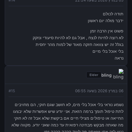
05 במרץ 2026 בשעה 22:24
14
#
תודה לכולם
ידבר מולה יום ראשון
פשוט אין הרבה זמן
לא רוצה לחיות לנצח , אבל גם לא להיות סיעודי ונזקק
בגלל זה יש צוואה חזקה מאוד של למות מהר יחסית
בלי אוכל בלי מיים
נראה
bling
Elder
06 במרץ 2026 בשעה 06:55
15
#
נשמע נוראי בלי אוכל בלי מים, לא חושב שגם חוקי, הם מחויבים
לתת טיפול תומך ברמה הזאת. אני יודע שיש אפשרות שלא יבצעו
החייאה או טיפולים מצילי חיים אם ביקשת שלא אבל זה לא חוקי
מה שאתה מבקש מבחינה רפואית עד כמה שאני יודע. מקווה שלא
נגיע לזה אחי ושאתה פה לעוד הרבה הרבה זמן.