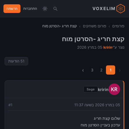
VOXELIM
התחברות
הרשמה
פורומים
›
פורום משחקים
›
קצת חריג -הסרטן מוח
קצת חריג -הסרטן מוח
נוצר ע"י
kririn
·
05 במרץ 2026
51
הודעות
›
‹
3
2
1
kririn
Sage
05 במרץ 2026 בשעה 11:37
1
#
שלום קצת חריג
עדכון בעניין הסרטן מוח