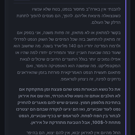
להבנתי אין בארה"ב מחסור בנפט, בטח שלא עכשיו
כשונצואלה מיצאת אליהם. להפך, הם מנסים להפוך לתחנת
הדלק של העולם.
בקשר למתאזן או לא מתאזן, זה פחות משנה, אני בספק אם
זה מתאזן להתחשב בזה שכל המיסים של השוק הנפט לפדרלי
ולרמת המדינה יחדיו הם 140 מליארד בשנה. מה שחשוב הוא
שעוד כמה שבועות העניין יגמר והמחירים יחזרו למה שהיו או
אפילו נמוכים יותר בגלל התוצרים החיובים שיכולים לצאת
המקונפליקט. מה שמשנה הוא האופטיקה והמסר, ואם
פתאום תעשית הנפט האמריקאית פורחת בזמן שהאיראנים
נדחקים לפינה, זה ניצחון לטראמפ.
את כל נושא הבאורות נפט שהם פצצת זמן מתקתקת אם
לא חולבים אותם זה נושא שלא הכרתי, וזה שם את איראן
בחתיכת מלפפון חמוץ. טוענים שיש להם מאגרים להחזיק
נפט לעוד שבועיים, ואז הם יגיעו לנקודה שבהם הם יצטרכו
לבחור בין הפח לפחת. לטראמפ יש בכיף שבועיים, הנפט
מתחת ל-100$, אבל הטבעת מתהדקת על איראן.
החל מהיום אין לאיראן יבוא, אין להם יצוא, הם בהיפר