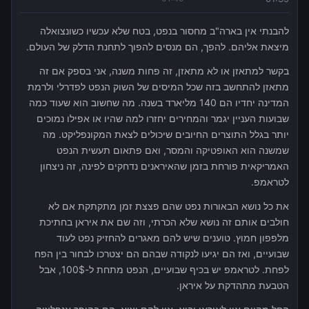
להבנתי אין בארה"ב מחסור בנפט, בטח שלא עכשיו כשונצואלה
מיצאת אליהם. להפך, הם מנסים להפוך לתחנת הדלק של העולם.
בקשר למתאזן או לא מתאזן, זה פחות משנה, אני בספק אם זה
מתאזן להתחשב בזה שכל המיסים של השוק הנפט לפדרלי ולרמת
המדינה יחדיו הם 140 מליארד בשנה. מה שחשוב הוא שעוד כמה
שבועות העניין יגמר והמחירים יחזרו למה שהיו או אפילו נמוכים
יותר בגלל התוצרים החיובים שיכולים לצאת המקונפליקט. מה
שמשנה הוא האופטיקה והמסר, ואם פתאום תעשית הנפט
האמריקאית פורחת בזמן שהאיראנים נדחקים לפינה, זה ניצחון
לטראמפ.
את כל נושא הבאורות נפט שהם פצצת זמן מתקתקת אם לא
חולבים אותם זה נושא שלא הכרתי, וזה שם את איראן בחתיכת
מלפפון חמוץ. טוענים שיש להם מאגרים להחזיק נפט לעוד
שבועיים, ואז הם יגיעו לנקודה שבהם הם יצטרכו לבחור בין הפח
לפחת. לטראמפ יש בכיף שבועיים, הנפט מתחת ל-100$, אבל
הטבעת מתהדקת על איראן.