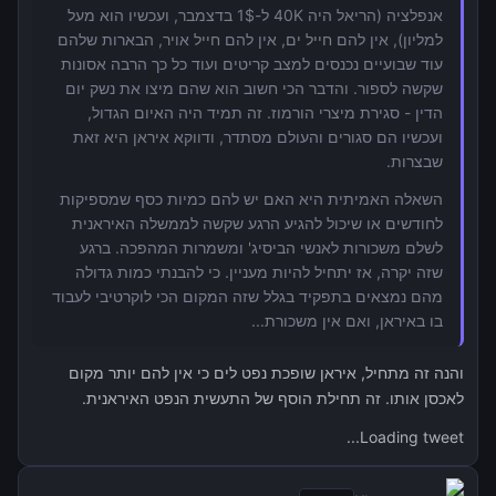
אנפלציה (הריאל היה 40K ל-1$ בדצמבר, ועכשיו הוא מעל
למליון), אין להם חייל ים, אין להם חייל אויר, הבארות שלהם
עוד שבועיים נכנסים למצב קריטים ועוד כל כך הרבה אסונות
שקשה לספור. והדבר הכי חשוב הוא שהם מיצו את נשק יום
הדין - סגירת מיצרי הורמוז. זה תמיד היה האיום הגדול,
ועכשיו הם סגורים והעולם מסתדר, ודווקא איראן היא זאת
שבצרות.
השאלה האמיתית היא האם יש להם כמיות כסף שמספיקות
לחודשים או שיכול להגיע הרגע שקשה לממשלה האיראנית
לשלם משכורות לאנשי הביסיג' ומשמרות המהפכה. ברגע
שזה יקרה, אז יתחיל להיות מעניין. כי להבנתי כמות גדולה
מהם נמצאים בתפקיד בגלל שזה המקום הכי לוקרטיבי לעבוד
בו באיראן, ואם אין משכורת...
והנה זה מתחיל, איראן שופכת נפט לים כי אין להם יותר מקום
לאכסן אותו. זה תחילת הוסף של התעשית הנפט האיראנית.
Loading tweet...