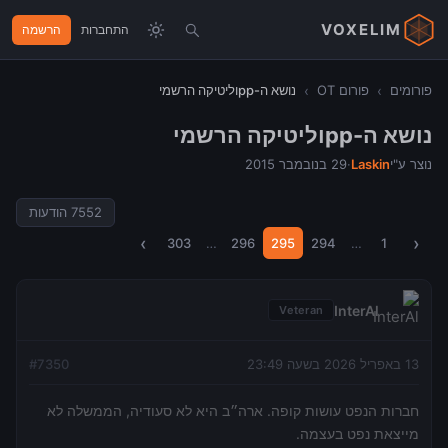
VOXELIM
התחברות
הרשמה
פורומים
›
פורום OT
›
נושא ה-ppוליטיקה הרשמי
נושא ה-ppוליטיקה הרשמי
נוצר ע"י
Laskin
·
29 בנובמבר 2015
7552
הודעות
›
‹
303
…
296
295
294
…
1
InterAl
Veteran
13 באפריל 2026 בשעה 23:49
7350
#
חברות הנפט עושות קופה. ארה״ב היא לא סעודיה, הממשלה לא
מייצאת נפט בעצמה.