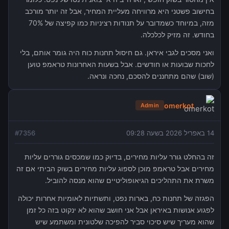
בחישוב פשטני היא מרוויחה מעליית המחיר, אבל זה יותר מורכב
מזה, במיוחד כשמדובר על תנודות רציניות כמו קפיצה של 70%
בחודש. זה מזיק לכלכלה.
ואני מסכים לגבי איראן. גם חיסול תחנות כוח היה גומר אותם, בלי
לחכות שבועות או חודשים. אבל בשעות האחרונות טראמפ טוען
(שוב) שהם מתחננים להסכם, נחכה ונראה.
omerkot
Admin
14 באפריל 2026 בשעה 09:28
7356
#
זה בהחלט גורר עליות מחירים, בדיוק כמו שמכסים גוררים עליות
מחירים אבל טראמפ מוכן לספוג עליות מחירים בשוק הביתי אם זה
משרת את התהליכים הגיאופוליטיים שהוא מנסה להוביל.
הפגזה של תחנות כח, בארות נפט, ותשתיות לאומיות אחרות יכולה
לפגוע אנושות באיראן אבל אני חושב שהוא לא ינקוט בזה כל זמן
שהוא מעריך שיש סיכוי סביר להפיכה שלטונית ומשתמע שיש