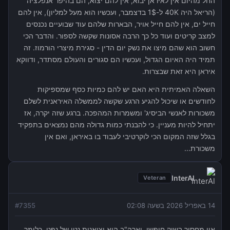
החל מהיום אין לאיראן יבוא, אין להם יצוא, הם בהיפר אנפלציה
(הריאל היה 40K ל-1$ בדצמבר, ועכשיו הוא מעל למליון), אין להם
חייל ים, אין להם חייל אויר, הבארות שלהם עוד שבועיים נכנסים
למצב קריטים ועוד כל כך הרבה אסונות שקשה לספור. והדבר הכי
חשוב הוא שהם מיצו את נשק יום הדין - סגירת מיצרי הורמוז. זה
תמיד היה האיום הגדול, ועכשיו הם סגורים והעולם מסתדר, ודווקא
איראן היא זאת שבצרות.
השאלה האמיתית היא האם יש להם כמיות כסף שמספיקות
לחודשים או שיכול להגיע הרגע שקשה לממשלה האיראנית לשלם
משכורות לאנשי הביסיג' ומשמרות המהפכה. ברגע שזה יקרה, אז
יתחיל להיות מעניין. כי להבנתי כמות גדולה מהם נמצאים בתפקיד
בגלל שזה המקום הכי לוקרטיבי לעבוד בו באיראן, ואם אין
משכורת...
InterAl
Veteran
14 באפריל 2026 בשעה 02:08
7355
#
אין מחסור בשוק חופשי, וארה"ב היא יצואנית נטו של נפט. כלומר